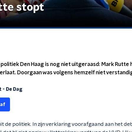
tte stopt
politiek Den Haag is nog niet uitgeraasd: Mark Rutt
k verlaat. Doorgaan was volgens hemzelf niet verstandi
t
-
De Dag
 af
t de politiek. In zijn verklaring voorafgaand aan het deb