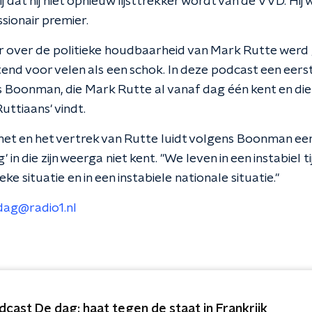
ij dat hij niet opnieuw lijsttrekker wordt van de VVD. Hij
ssionair premier.
er over de politieke houdbaarheid van Mark Rutte wer
nd voor velen als een schok. In deze podcast een eerst
Boonman, die Mark Rutte al vanaf dag één kent en di
uttiaans' vindt.
net en het vertrek van Rutte luidt volgens Boonman een 
in die zijn weerga niet kent. "We leven in een instabiel ti
eke situatie en in een instabiele nationale situatie."
dag@radio1.nl
dcast De dag: haat tegen de staat in Frankrijk