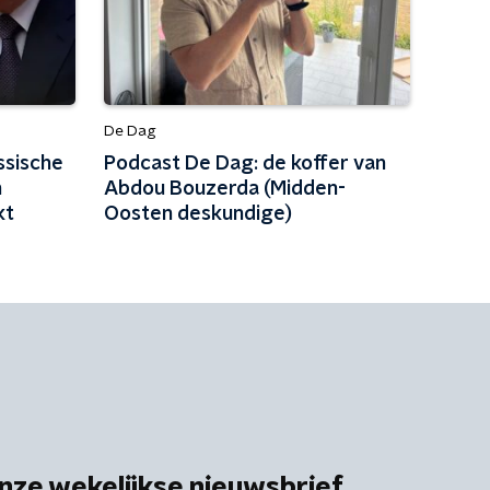
De Dag
ssische
Podcast De Dag: de koffer van
n
Abdou Bouzerda (Midden-
kt
Oosten deskundige)
nze wekelijkse nieuwsbrief