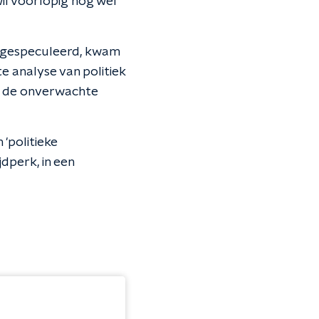
 wil voorlopig nog wel
d gespeculeerd, kwam
e analyse van politiek
e de onverwachte
'politieke
jdperk, in een