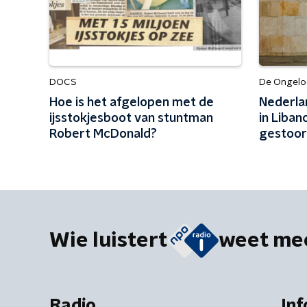
DOCS
De Ongeloo
Hoe is het afgelopen met de
Nederla
ijsstokjesboot van stuntman
in Liban
Robert McDonald?
gestoord
Wie luistert
weet me
Radio
Inf