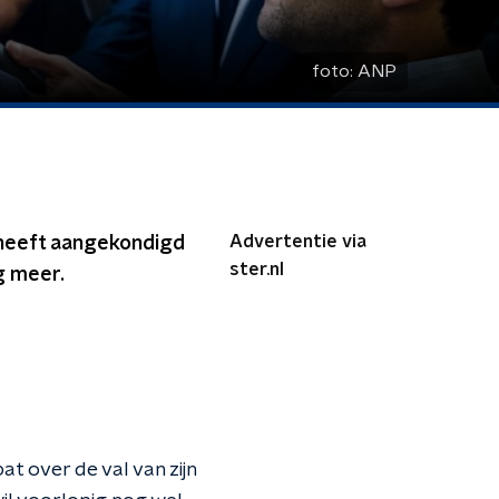
foto:
ANP
Advertentie via
e heeft aangekondigd
ster.nl
g meer.
at over de val van zijn