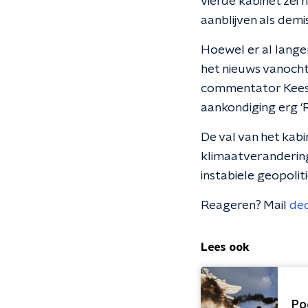
vierde kabinet zei h
aanblijven als demi
Hoewel er al lang
het nieuws vanochte
commentator Kees 
aankondiging erg 'R
De val van het kabi
klimaatverandering' 
instabiele geopoliti
Reageren? Mail
de
Lees ook
Po