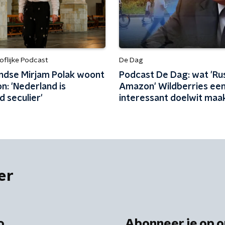
flijke Podcast
De Dag
ndse Mirjam Polak woont
Podcast De Dag: wat 'Ru
on: 'Nederland is
Amazon' Wildberries ee
 seculier'
interessant doelwit maa
er
o
Abonneer je op o