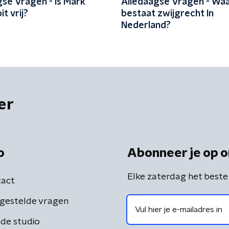
gse Vragen - Is Mark
Alledaagse Vragen - Wa
it vrij?
bestaat zwijgrecht In
Nederland?
er
o
Abonneer je op o
Elke zaterdag het beste
act
gestelde vragen
de studio