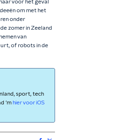
 maar voor het geval
e ideeën om met het
uren onder
n de zomer in Zeeland
opnemen van
rt, of robots in de
nland, sport, tech
ad 'm
hier voor iOS