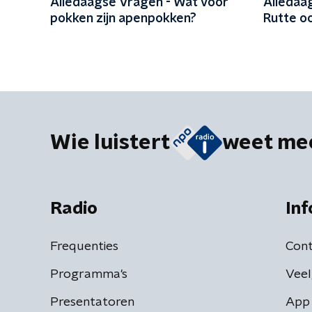
Alledaagse Vragen - Wat voor
Alledaa
pokken zijn apenpokken?
Rutte oo
Wie luistert
weet me
Radio
Inf
Frequenties
Cont
Programma's
Veel
Presentatoren
App 