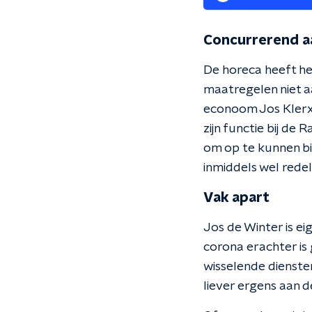
Concurrerend 
De horeca heeft he
maatregelen niet aa
econoom Jos Klerx,
zijn functie bij de
om op te kunnen b
inmiddels wel redeli
Vak apart
Jos de Winter is ei
corona erachter is 
wisselende diensten
liever ergens aan 