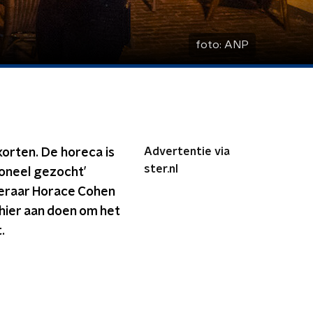
foto:
ANP
Advertentie via
orten. De horeca is
ster.nl
soneel gezocht’
steraar Horace Cohen
hier aan doen om het
.