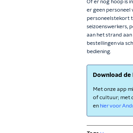
Of er nog hoop is i
er geen personeel v
personeelstekort t
seizoenswerkers, p
aan het strand aan 
bestellingen via s
bediening.
Download de 
Met onze app mis
of cultuur; met 
en
hier voor And