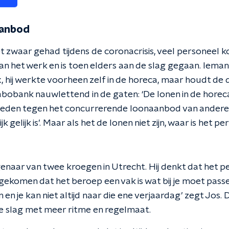
aanbod
t zwaar gehad tijdens de coronacrisis, veel personeel k
n het werk en is toen elders aan de slag gegaan. Ieman
 hij werkte voorheen zelf in de horeca, maar houdt de 
 Rabobank nauwlettend in de gaten: ‘De lonen in de horeca
ieden tegen het concurrerende loonaanbod van andere
jk gelijk is’. Maar als het de lonen niet zijn, waar is het 
genaar van twee kroegen in Utrecht. Hij denkt dat het p
gekomen dat het beroep een vak is wat bij je moet passe
 en je kan niet altijd naar die ene verjaardag’ zegt Jos.
de slag met meer ritme en regelmaat.