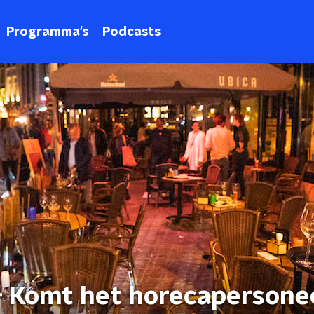
Programma's
Podcasts
- Komt het horecapersone