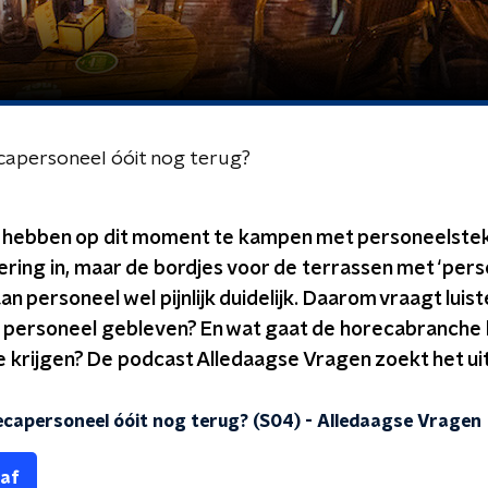
capersoneel óóit nog terug?
en hebben op dit moment te kampen met personeelstek
ring in, maar de bordjes voor de terrassen met ‘per
an personeel wel pijnlijk duidelijk. Daarom vraagt lui
et personeel gebleven? En wat gaat de horecabranche 
 krijgen? De podcast Alledaagse Vragen zoekt het uit
ecapersoneel óóit nog terug? (S04)
-
Alledaagse Vragen
 af