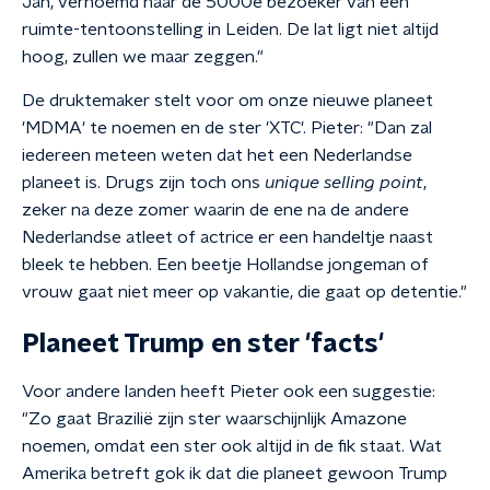
Jan, vernoemd naar de 5000e bezoeker van een
ruimte-tentoonstelling in Leiden. De lat ligt niet altijd
hoog, zullen we maar zeggen."
De druktemaker stelt voor om onze nieuwe planeet
'MDMA' te noemen en de ster 'XTC'. Pieter: "Dan zal
iedereen meteen weten dat het een Nederlandse
planeet is. Drugs zijn toch ons
unique selling point
,
zeker na deze zomer waarin de ene na de andere
Nederlandse atleet of actrice er een handeltje naast
bleek te hebben. Een beetje Hollandse jongeman of
vrouw gaat niet meer op vakantie, die gaat op detentie."
Planeet Trump en ster 'facts'
Voor andere landen heeft Pieter ook een suggestie:
"Zo gaat Brazilië zijn ster waarschijnlijk Amazone
noemen, omdat een ster ook altijd in de fik staat. Wat
Amerika betreft gok ik dat die planeet gewoon Trump