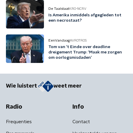
De Taalstaat
KRO-NCRV
Is Amerika inmiddels afgegleden tot
een necrostaat?
EenVandaag
AVROTROS
Tom van 't Einde over deadline
dreigement Trump: 'Maak me zorgen
om oorlogsmisdaden'
Wie luistert
weet meer
Radio
Info
Frequenties
Contact