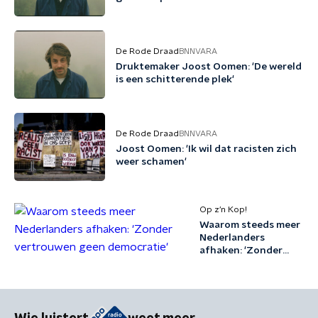
De Rode Draad
BNNVARA
Druktemaker Joost Oomen: 'De wereld
is een schitterende plek'
De Rode Draad
BNNVARA
Joost Oomen: 'Ik wil dat racisten zich
weer schamen'
Op z’n Kop!
Waarom steeds meer
Nederlanders
afhaken: 'Zonder
vertrouwen geen
democratie'