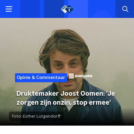
Opinie & Commentaar
Druktemaker Joost Oomen: 'Je
zorgen zijn onzin, stop ermee'
foto:
Esther Lutgendorff