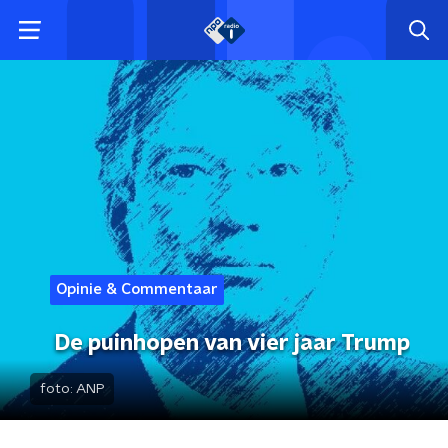
Opinie & Commentaar
De puinhopen van vier jaar Trump
foto:
ANP