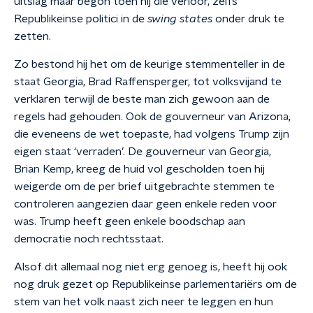
uitslag maar begon toen hij die verloor, zelfs
Republikeinse politici in de
swing states
onder druk te
zetten.
Zo bestond hij het om de keurige stemmenteller in de
staat Georgia, Brad Raffensperger, tot volksvijand te
verklaren terwijl de beste man zich gewoon aan de
regels had gehouden. Ook de gouverneur van Arizona,
die eveneens de wet toepaste, had volgens Trump zijn
eigen staat ‘verraden’. De gouverneur van Georgia,
Brian Kemp, kreeg de huid vol gescholden toen hij
weigerde om de per brief uitgebrachte stemmen te
controleren aangezien daar geen enkele reden voor
was. Trump heeft geen enkele boodschap aan
democratie noch rechtsstaat.
Alsof dit allemaal nog niet erg genoeg is, heeft hij ook
nog druk gezet op Republikeinse parlementariërs om de
stem van het volk naast zich neer te leggen en hun