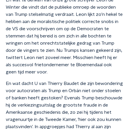
En wat te denken van onze grote schrijver Leon de
Winter die vindt dat de publieke omroep de woorden
van Trump stelselmatig verdraait. Leon lijkt zo'n hekel te
hebben aan de moralistische politiek correcte snobs in
de VS die voorschrijven om op de Democraten te
stemmen dat hij bereid is om zich in alle bochten te
wringen om het onrechtstatelijke gedrag van Trump
door de vingers te zien. Nu Trumps kansen gekeerd zijn,
twittert Leon niet zoveel meer. Misschien heeft hij er
als succesvol frietondernemer te Bloemendaal ook
geen tijd meer voor.
En wat dacht U van Thierry Baudet die zijn bewondering
voor autocraten als Trump en Orbán niet onder stoelen
of banken heeft gestoken? Evenals Trump beschouwde
hij de verkiezingsuitslag de grootste fraude in de
Amerikaanse geschiedenis die, zo zei hij tijdens het
vragenuurtje in de Tweede Kamer, 'hier ook zou kunnen
plaatsvinden'. In appgroepjes had Thierry al aan zijn