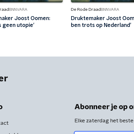
raad
De Rode Draad
BNNVARA
BNNVARA
aker Joost Oomen:
Druktemaker Joost Oome
s geen utopie'
ben trots op Nederland'
er
o
Abonneer je op o
Elke zaterdag het beste
act