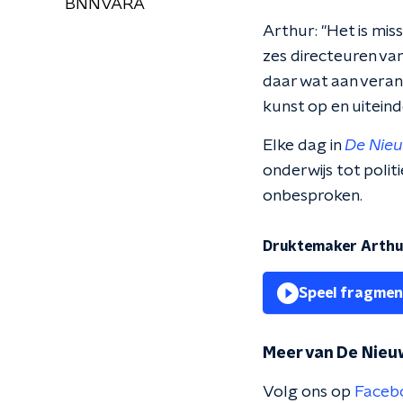
BNNVARA
Arthur: "Het is mis
zes directeuren van
daar wat aan verand
kunst op en uiteinde
Elke dag in
De Nie
onderwijs tot polit
onbesproken.
Druktemaker Arthu
Speel fragmen
Meer van De Nieu
Volg ons op
Faceb