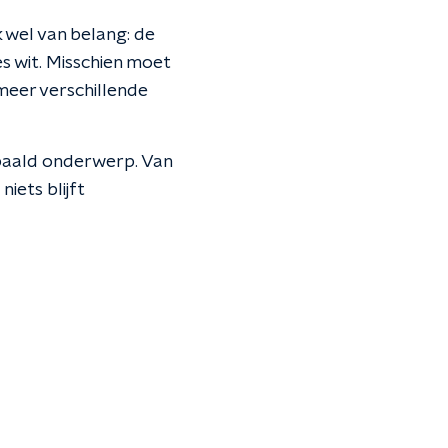
k wel van belang: de
es wit. Misschien moet
 meer verschillende
paald onderwerp. Van
iets blijft