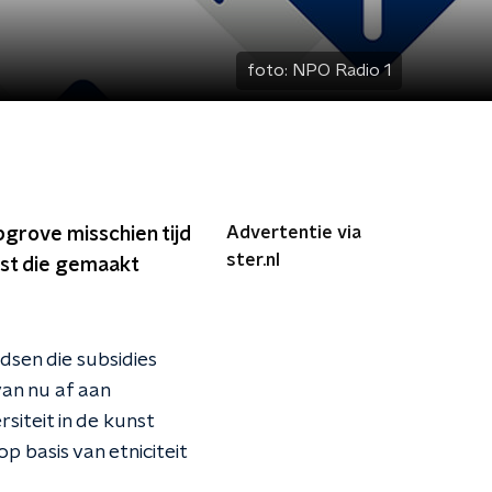
foto:
NPO Radio 1
Advertentie via
bgrove misschien tijd
ster.nl
nst die gemaakt
dsen die subsidies
van nu af aan
iteit in de kunst
op basis van etniciteit