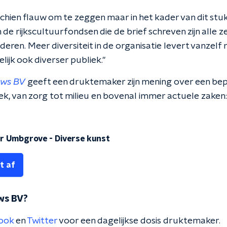
schien flauw om te zeggen maar in het kader van dit stu
 de rijkscultuurfondsen die de brief schreven zijn alle z
eren. Meer diversiteit in de organisatie levert vanzelf
lijk ook diverser publiek."
uws BV
geeft een druktemaker zijn mening over een be
iek, van zorg tot milieu en bovenal immer actuele zaken: n
r Umbgrove - Diverse kunst
t af
ws BV?
ook
en
Twitter
voor een dagelijkse dosis druktemaker.