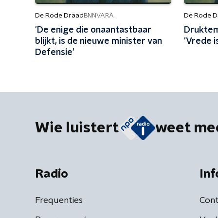
De Rode Draad
De Rode D
BNNVARA
'De enige die onaantastbaar
Druktem
blijkt, is de nieuwe minister van
'Vrede i
Defensie'
Wie luistert
weet me
Radio
Inf
Frequenties
Cont