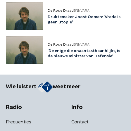
De Rode Draad
BNNVARA
Druktemaker Joost Oomen: 'Vrede is
geen utopie'
De Rode Draad
BNNVARA
'De enige die onaantastbaar blijkt, is
de nieuwe minister van Defensie'
Wie luistert
weet meer
Radio
Info
Frequenties
Contact