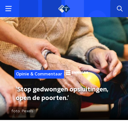
Opinie & Commentaar
'Stop gedwongen opsluitingen,
open de poorten.'
foto:
Pexels