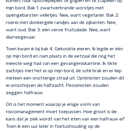
komen, naar opscheplepels te grijpen en te stapelen op
mijn bord. Bak 1: zwartverbrande worstjes met
opengebarsten velletjes. Nee, want vegetariër. Bak 2:
roerei met donkergele randjes aan de zijkanten. Nee,
want oud. Bak 3: een verse fruitsalade. Nee, want
diarreegevaar.
Toen kwam ik bij bak 4. Gekookte eieren. Ik legde er één
op mijn bord en nam plaats in de eetzaal die nog het
meeste weg had van een gevangeniskantine. Ik tikte
zachtjes met het ei op mijn bord, de schil brak en er liep
meteen een snotterige straal uit. Optimisten zouden dit
ei omschrijven als halfzacht. Pessimisten zouden
zeggen: halfrauw.
Dit is het moment waarop je enige vorm van
risicomanagement moet toepassen. Hoe groot is de
kans dat je ziek wordt van het eten van een halfrauw ei?
Toen ik een uur later in foetushouding op de