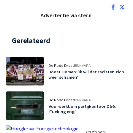
Advertentie via ster.nl
Gerelateerd
De Rode Draad
BNNVARA
Joost Oomen: 'Ik wil dat racisten zich
weer schamen'
De Rode Draad
BNNVARA
Vuurwerkbom partijkantoor D66:
'Fucking eng'
Op z’n Kop!