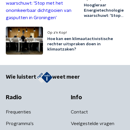
Hoogleraar
Energietechnologie
waarschuwt: 'Stop
met het
onomkeerbaar
dichtgooien van
Op z’n Kop!
gasputten in
Hoe kan een klimaatactivistische
Groningen'
rechter uitspraken doen in
klimaatzaken?
Wie luistert
weet meer
Radio
Info
Frequenties
Contact
Programma's
Veelgestelde vragen