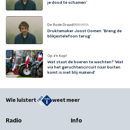
je dood te schamen'
De Rode Draad
BNNVARA
Druktemaker Joost Oomen: 'Breng de
blikjestelefoon terug'
Op z’n Kop!
Wat staat de boeren te wachten? 'Wat
via het geruchtencircuit naar buiten
komt is niet blij makend'
Wie luistert
weet meer
Radio
Info