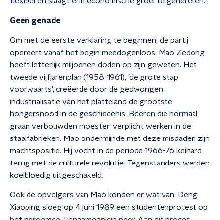
flexibel en slaagt erin economische groei te genereren.
Geen genade
Om met de eerste verklaring te beginnen, de partij
opereert vanaf het begin meedogenloos. Mao Zedong
heeft letterlijk miljoenen doden op zijn geweten. Het
tweede vijfjarenplan (1958-1961), 'de grote stap
voorwaarts', creëerde door de gedwongen
industrialisatie van het platteland de grootste
hongersnood in de geschiedenis. Boeren die normaal
graan verbouwden moesten verplicht werken in de
staalfabrieken. Mao ondermijnde met deze misdaden zijn
machtspositie. Hij vocht in de periode 1966-76 keihard
terug met de culturele revolutie. Tegenstanders werden
koelbloedig uitgeschakeld.
Ook de opvolgers van Mao konden er wat van. Deng
Xiaoping sloeg op 4 juni 1989 een studentenprotest op
het beroemde Tiananmenplein neer. Aan dit proces