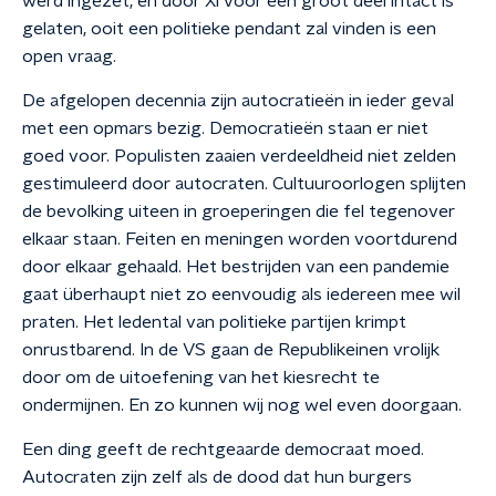
werd ingezet, en door Xi voor een groot deel intact is
gelaten, ooit een politieke pendant zal vinden is een
open vraag.
De afgelopen decennia zijn autocratieën in ieder geval
met een opmars bezig. Democratieën staan er niet
goed voor. Populisten zaaien verdeeldheid niet zelden
gestimuleerd door autocraten. Cultuuroorlogen splijten
de bevolking uiteen in groeperingen die fel tegenover
elkaar staan. Feiten en meningen worden voortdurend
door elkaar gehaald. Het bestrijden van een pandemie
gaat überhaupt niet zo eenvoudig als iedereen mee wil
praten. Het ledental van politieke partijen krimpt
onrustbarend. In de VS gaan de Republikeinen vrolijk
door om de uitoefening van het kiesrecht te
ondermijnen. En zo kunnen wij nog wel even doorgaan.
Een ding geeft de rechtgeaarde democraat moed.
Autocraten zijn zelf als de dood dat hun burgers