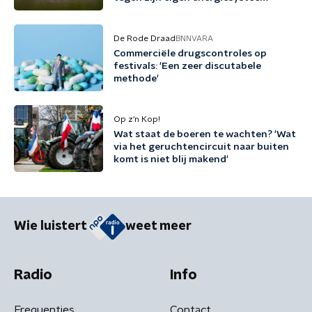
De Rode Draad
BNNVARA
Commerciële drugscontroles op
festivals: 'Een zeer discutabele
methode'
Op z’n Kop!
Wat staat de boeren te wachten? 'Wat
via het geruchtencircuit naar buiten
komt is niet blij makend'
Wie luistert
weet meer
Radio
Info
Frequenties
Contact