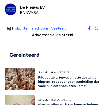
De Nieuws BV
BNNVARA
Tags
slachten
slachthuis
Veeteelt
Advertentie via ster.nl
Gerelateerd
Spraakmakers
KRO-NCRV
Pilot vogelgriepvaccinatie gestart bij
kippen: 'Tot zover geen aanleiding dat
vaccin in eetproducten komt'
Spraakmakers
KRO-NCRV
Plantaardige eiwitten kunnen helpen