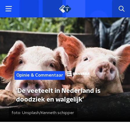
Opinie & Commentaar
'De veeteelt in Nederland is
doodziek en walgelijk'
foto:
Unsplash/Kenneth schipper