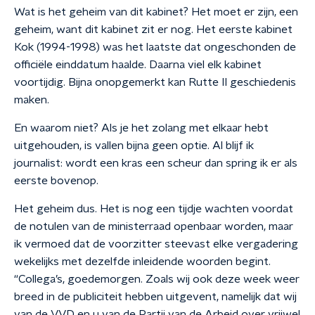
Wat is het geheim van dit kabinet? Het moet er zijn, een
geheim, want dit kabinet zit er nog. Het eerste kabinet
Kok (1994-1998) was het laatste dat ongeschonden de
officiële einddatum haalde. Daarna viel elk kabinet
voortijdig. Bijna onopgemerkt kan Rutte II geschiedenis
maken.
En waarom niet? Als je het zolang met elkaar hebt
uitgehouden, is vallen bijna geen optie. Al blijf ik
journalist: wordt een kras een scheur dan spring ik er als
eerste bovenop.
Het geheim dus. Het is nog een tijdje wachten voordat
de notulen van de ministerraad openbaar worden, maar
ik vermoed dat de voorzitter steevast elke vergadering
wekelijks met dezelfde inleidende woorden begint.
“Collega’s, goedemorgen. Zoals wij ook deze week weer
breed in de publiciteit hebben uitgevent, namelijk dat wij
van de VVD en u van de Partij van de Arbeid over vrijwel