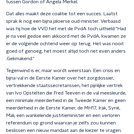
tussen Gordon of Angela Merkel.
Dat alles maakt deze coalitie tot een succes. Laatst
sprak ik nog een bijna jaloerse oud-minister. Verbaasd
was hij hoe de VVD het met de PvdA toch uithield:”Had
je na veel gedoe een akkoord met de PvdA, kwamen ze
er de volgende ochtend weer op terug. Het was nooit
goed of genoeg, het moest altijd toch net even anders
.Gekmakend.”
Tegenwind is er, maar wordt weerstaan. Een crisis en
bijna-val in de Eerste Kamer over het zorgdossier,
vertrekkende staatssecretarissen, het pijnlijke vertrek
van Ivo Opstelten die Fred Teeven in de val meesleurde,
een minimale meerderheid in de Tweede Kamer en geen
meerderheid in de Eerste Kamer, de MH17, Irak, Syrië,
Mali, een wankelende justitieminister en een verloren
referendum op grond waarvan je zelfs zou kunnen
beslissen een nieuw mandaat aan de kiezer te vragen.