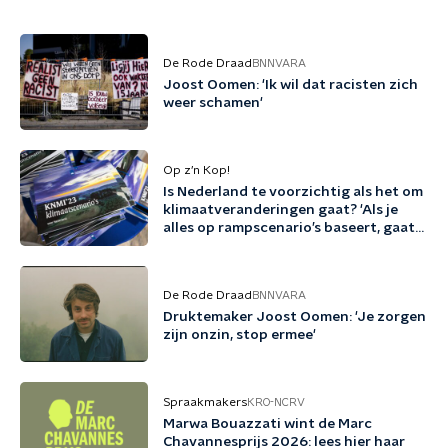
De Rode Draad
BNNVARA
Joost Oomen: 'Ik wil dat racisten zich
weer schamen'
Op z’n Kop!
Is Nederland te voorzichtig als het om
klimaatveranderingen gaat? 'Als je
alles op rampscenario’s baseert, gaat
het schip nooit de haven uit'
De Rode Draad
BNNVARA
Druktemaker Joost Oomen: 'Je zorgen
zijn onzin, stop ermee'
Spraakmakers
KRO-NCRV
Marwa Bouazzati wint de Marc
Chavannesprijs 2026: lees hier haar