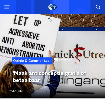
Opinie & Commentaar
'Maak anticonceptie gratis of
betaalbaar'
foto:
ANP