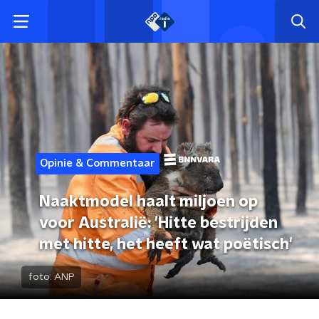
Opinie & Commentaar
Naaktmodel haalt miljoen op
voor Australië: 'Hitte bestrijden
met hitte, het heeft wat poëtisch'
foto:
ANP