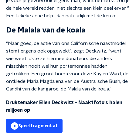
je voor je gevoel ook ergens faalt, want het liefst zou je
de hele wereld redden, niet slechts een klein deel ervan."
Een ludieke actie helpt dan natuurlijk met de keuze.
De Malala van de koala
"Maar goed, de actie van ons Californische naaktmodel
stemt ergens ook opgewekt", zegt Deckwitz, "want
wie weet lokte ze hiermee donateurs die anders
misschien nooit wel hun portemonnee hadden
getrokken. Een groot hoera voor deze Kaylen Ward, de
ontklede Maria Magdalena van de Australische Bush, de
Gandhi van de kangaroe, de Malala van de koala."
Druktemaker Ellen Deckwitz - Naaktfoto's halen
miljoen op
Speel fragment af