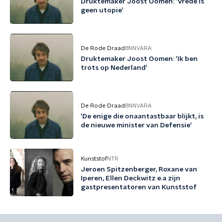
Druktemaker Joost Oomen: 'Vrede is
geen utopie'
De Rode Draad
BNNVARA
Druktemaker Joost Oomen: 'Ik ben
trots op Nederland'
De Rode Draad
BNNVARA
'De enige die onaantastbaar blijkt, is
de nieuwe minister van Defensie'
Kunststof
NTR
Jeroen Spitzenberger, Roxane van
Iperen, Ellen Deckwitz e.a zijn
gastpresentatoren van Kunststof