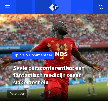
Opinie & Commentaar
Saaie persconferenties: een
fantastisch medicijn tegen
slapeloosheid
foto:
ANP