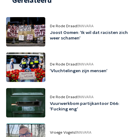
Gerelateerd
De Rode Draad
BNNVARA
Joost Oomen: 'Ik wil dat racisten zich
weer schamen'
De Rode Draad
BNNVARA
'Vluchtelingen zijn mensen'
De Rode Draad
BNNVARA
Vuurwerkbom partijkantoor D66:
'Fucking eng'
Vroege Vogels
BNNVARA