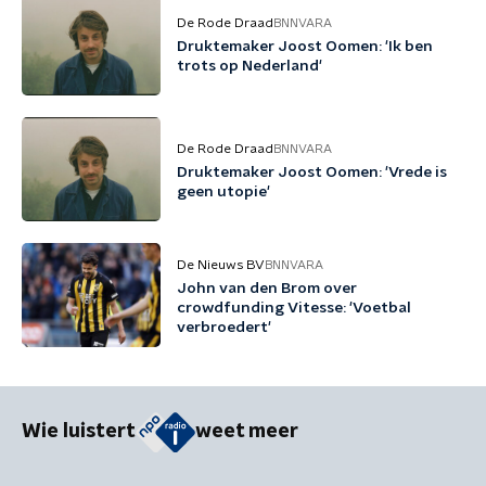
De Rode Draad
BNNVARA
Druktemaker Joost Oomen: 'Ik ben
trots op Nederland'
De Rode Draad
BNNVARA
Druktemaker Joost Oomen: 'Vrede is
geen utopie'
De Nieuws BV
BNNVARA
John van den Brom over
crowdfunding Vitesse: 'Voetbal
verbroedert'
Wie luistert
weet meer