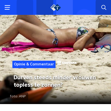
Opinie & Commentaar
Durven steeds minder vrouwen
topless te zonnen?
foto:
ANP