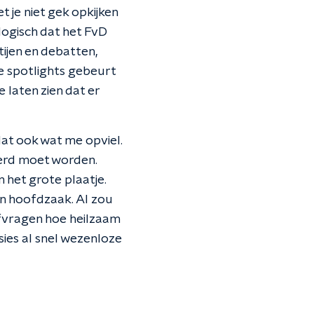
je niet gek opkijken
logisch dat het FvD
ijen en debatten,
de spotlights gebeurt
 laten zien dat er
at ook wat me opviel.
oerd moet worden.
 het grote plaatje.
en hoofdzaak. Al zou
afvragen hoe heilzaam
ssies al snel wezenloze