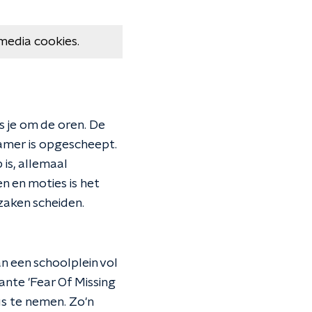
media cookies.
 je om de oren. De
Kamer is opgescheept.
 is, allemaal
 en moties is het
zaken scheiden.
n een schoolplein vol
ante 'Fear Of Missing
us te nemen. Zo'n