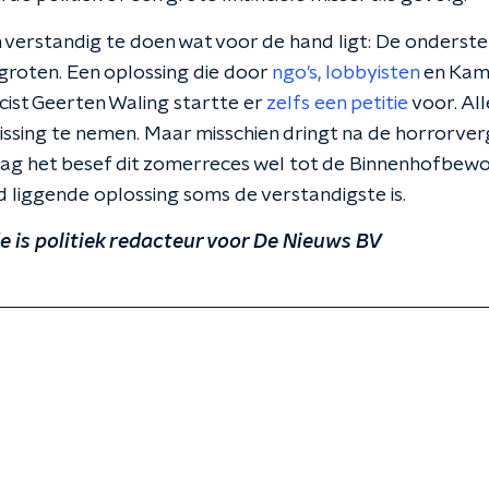
m verstandig te doen wat voor de hand ligt: De onderst
roten. Een oplossing die door
ngo's, lobbyisten
en Kame
cist Geerten Waling startte er
zelfs een petitie
voor. All
lissing te nemen. Maar misschien dringt na de horrorve
ag het besef dit zomerreces wel tot de Binnenhofbew
 liggende oplossing soms de verstandigste is.
e is politiek redacteur voor De Nieuws BV