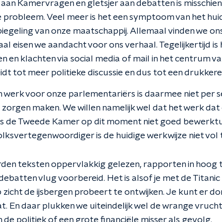
n Kamervragen en gletsjer aan debatten is misschien 
e probleem. Veel meer is het een symptoom van het huid
iegeling van onze maatschappij. Allemaal vinden we ons
aal eisen we aandacht voor ons verhaal. Tegelijkertijd is
 en klachten via social media of mail in het centrum v
idt tot meer politieke discussie en dus tot een drukke
 werk voor onze parlementariërs is daarmee niet per s
zorgen maken. We willen namelijk wel dat het werk dat 
is de Tweede Kamer op dit moment niet goed bewerktu
ksvertegenwoordiger is de huidige werkwijze niet vol 
den teksten oppervlakkig gelezen, rapporten in hoog
ebatten vlug voorbereid. Het is alsof je met de Titani
p zicht de ijsbergen probeert te ontwijken. Je kunt er 
at. En daar plukken we uiteindelijk wel de wrange vruch
 de politiek of een grote financiële misser als gevolg.