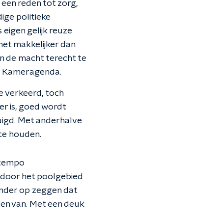
een reden tot zorg,
ige politieke
 eigen gelijk reuze
 het makkelijker dan
an de macht terecht te
re Kameragenda.
e verkeerd, toch
er is, goed wordt
igd. Met anderhalve
te houden.
 tempo
c door het poolgebied
donder op zeggen dat
ten van. Met een deuk