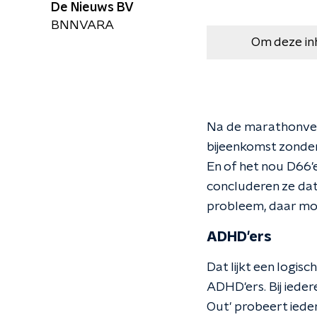
De Nieuws BV
BNNVARA
Om deze in
Na de marathonverg
bijeenkomst zonder
En of het nou D66'
concluderen ze dat
probleem, daar moe
ADHD'ers
Dat lijkt een logis
ADHD'ers. Bij ieder
Out' probeert ieder