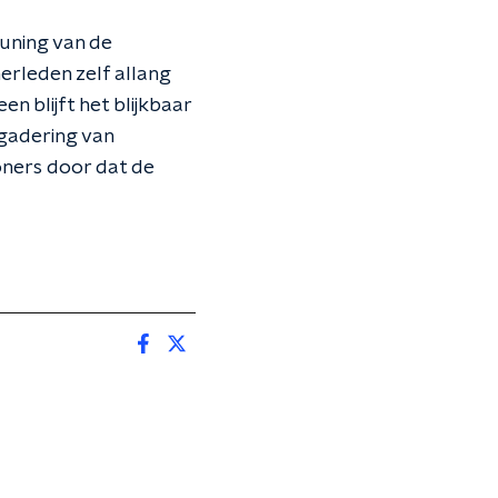
euning van de
rleden zelf allang
een blijft het blijkbaar
rgadering van
oners door dat de