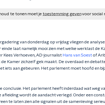
houd te tonen moet je
toestemming geven
voor social 
adering van donderdag op vrijdag vliegen de analyses
 einde laat namelijk mooi zien met welke werklast de 
er Kees Verhoeven, AD-journalist
Hans van Soest
of Arib
 de Kamer zichzelf gek maakt. De overdaad en debatten
t iets aan gebeuren. Het parlement moet hoofd en bij
che conclusie. Het parlement heeft inderdaad wat weg va
e afleiding wordt de aandacht verlegd. Onder een const
een te laten zien alle signalen uit de samenleving serie