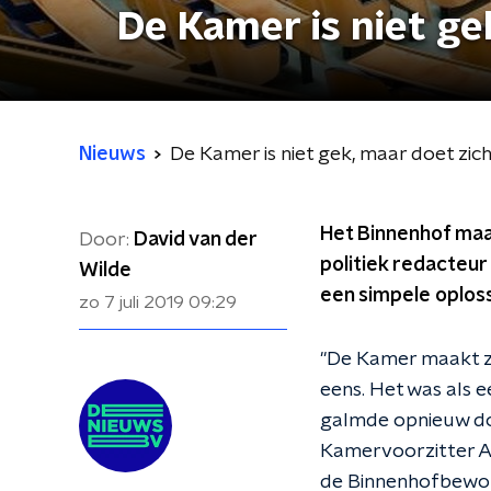
De Kamer is niet ge
Nieuws
De Kamer is niet gek, maar doet zic
Het Binnenhof maa
Door:
David van der
politiek redacteur
Wilde
een simpele oploss
zo 7 juli 2019
09:29
"De Kamer maakt zi
eens. Het was als e
galmde opnieuw doo
Kamervoorzitter Ar
de Binnenhofbewon