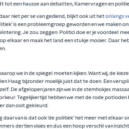
dt tot een hausse aan debatten, Kamervragen en politie
 daar niet per se van gediend, blijkt ook uit het
onlangs v
politiek' is een probleemgroep geworden en we maken on
plintering. Je zou zeggen: Politici doe er je voordeel me
 op elkaar en maak het land een stukje mooier. Daar hebb
en.
aarop we in de spiegel moeten kijken. Want wij, de kiez
en Haag bijzonder moeilijk juist dat te doen. Een versp
ezelf. De afgelopen jaren zijn we in de stemhokjes mas
orkeur. Tegelijkertijd hebben we met de rode potloden h
er dan ooit gekleurd.
 daarvan is dat ook 'de politiek' het meer met elkaar on
mmers dertien visies en dus een hoop verschil van inzicht