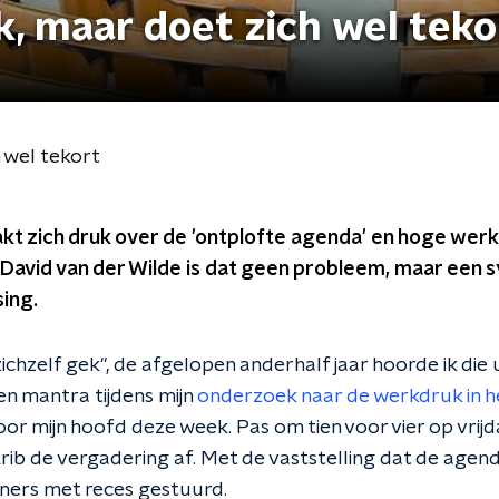
k, maar doet zich wel teko
h wel tekort
kt zich druk over de 'ontplofte agenda' en hoge wer
 David van der Wilde is dat geen probleem, maar een 
ing.
chzelf gek", de afgelopen anderhalf jaar hoorde ik die
en mantra tijdens mijn
onderzoek naar de werkdruk in 
r mijn hoofd deze week. Pas om tien voor vier op vr
ib de vergadering af. Met de vaststelling dat de agend
ers met reces gestuurd.