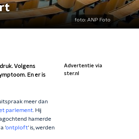
rt
foto:
ANP Foto
Advertentie via
kdruk. Volgens
ster.nl
symptoom. En er is
 uitspraak meer dan
het parlement
. Hij
ijdagochtend hamerde
a '
ontploft
' is, werden