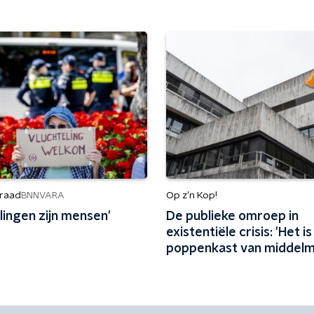
raad
Op z’n Kop!
BNNVARA
lingen zijn mensen'
De publieke omroep in
existentiële crisis: 'Het i
poppenkast van middelm
types die niet zoveel ku