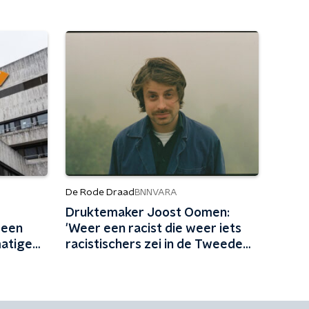
De Rode Draad
BNNVARA
Druktemaker Joost Oomen:
s een
'Weer een racist die weer iets
atige
racistischers zei in de Tweede
nnen'
Kamer'