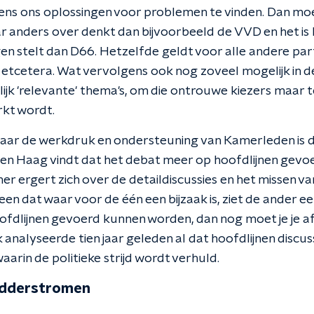
s ons oplossingen voor problemen te vinden. Dan moet 
r anders over denkt dan bijvoorbeeld de VVD en het is 
 stelt dan D66. Hetzelfde geldt voor alle andere part
n, etcetera. Wat vervolgens ook nog zoveel mogelijk in 
jk 'relevante' thema's, om die ontrouwe kiezers maar te
kt wordt.
naar de werkdruk en ondersteuning van Kamerleden is d
Den Haag vindt dat het debat meer op hoofdlijnen gev
r ergert zich over de detaildiscussies en het missen van
een dat waar voor de één een bijzaak is, ziet de ander e
oofdlijnen gevoerd kunnen worden, dan nog moet je je 
nk analyseerde tien jaar geleden al dat hoofdlijnen discu
aarin de politieke strijd wordt verhuld.
odderstromen