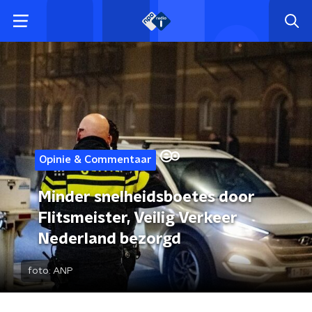
Opinie & Commentaar
Minder snelheidsboetes door
Flitsmeister, Veilig Verkeer
Nederland bezorgd
foto:
ANP