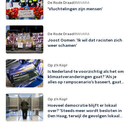
De Rode Draad
BNNVARA
'Vluchtelingen zijn mensen'
De Rode Draad
BNNVARA
Joost Oomen: 'Ik wil dat racisten zich
weer schamen'
Op z’n Kop!
Is Nederland te voorzichtig als het om
klimaatveranderingen gaat? 'Als je
alles op rampscenario’s baseert, gaat
het schip nooit de haven uit'
Op z’n Kop!
Hoeveel democratie blijft er lokaal
over? 'Steeds meer wordt besloten in
Den Haag, terwijl de gevolgen lokaal
landen'