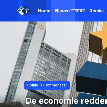
Home
Nieuws
Gids
Gemist
Opinie & Commentaar
De economie redden