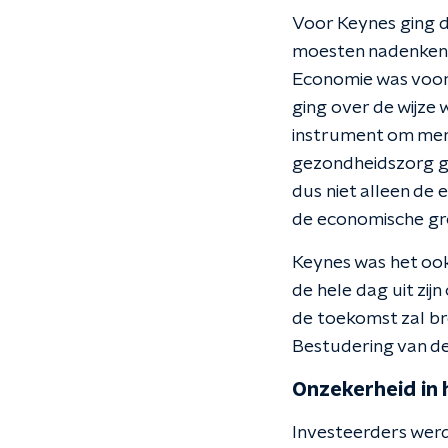
Voor Keynes ging d
moesten nadenken o
Economie was voor 
ging over de wijz
instrument om mens
gezondheidszorg gr
dus niet alleen de 
de economische gr
Keynes was het ook
de hele dag uit zij
de toekomst zal br
Bestudering van de
Onzekerheid in 
Investeerders werd