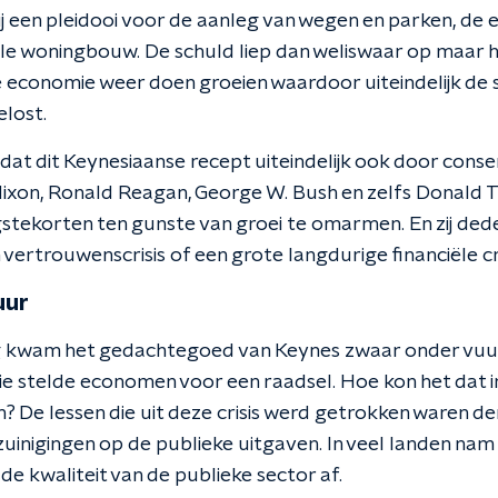
hij een pleidooi voor de aanleg van wegen en parken, de e
ale woningbouw. De schuld liep dan weliswaar op maar h
economie weer doen groeien waardoor uiteindelijk de 
lost.
 dat dit Keynesiaanse recept uiteindelijk ook door cons
ixon, Ronald Reagan, George W. Bush en zelfs Donald 
tekorten ten gunste van groei te omarmen. En zij dede
vertrouwenscrisis of een grote langdurige financiële cri
uur
ig kwam het gedachtegoed van Keynes zwaar onder vuur
e stelde economen voor een raadsel. Hoe kon het dat in
 De lessen die uit deze crisis werd getrokken waren de
ezuinigingen op de publieke uitgaven. In veel landen na
 de kwaliteit van de publieke sector af.