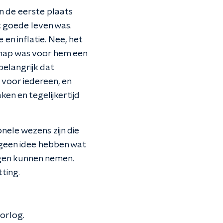
n de eerste plaats
t goede leven was.
n inflatie. Nee, het
hap was voor hem een
elangrijk dat
 voor iedereen, en
en en tegelijkertijd
ele wezens zijn die
k geen idee hebben wat
ngen kunnen nemen.
ting.
orlog.