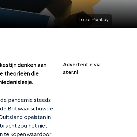
foto:
Pixabay
Advertentie via
estijn denken aan
ster.nl
e theorieën die
iedenislesje.
r de pandemie steeds
mde Brit waarschuwde
uitsland opeisten in
bracht zou het niet
en te kopen waardoor