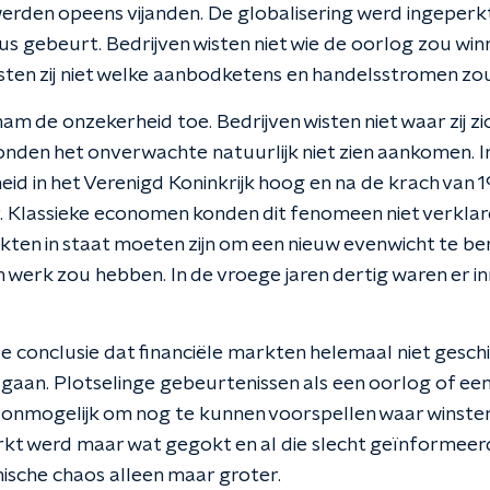
rden opeens vijanden. De globalisering werd ingeperkt
s gebeurt. Bedrijven wisten niet wie de oorlog zou winn
ten zij niet welke aanbodketens en handelsstromen zo
nam de onzekerheid toe. Bedrijven wisten niet waar zij 
onden het onverwachte natuurlijk niet zien aankomen. In
eid in het Verenigd Koninkrijk hoog en na de krach van 
. Klassieke economen konden dit fenomeen niet verkla
en in staat moeten zijn om een nieuw evenwicht te ber
en werk zou hebben. In de vroege jaren dertig waren er i
 conclusie dat financiële markten helemaal niet gesc
gaan. Plotselinge gebeurtenissen als een oorlog of e
onmogelijk om nog te kunnen voorspellen waar winste
kt werd maar wat gegokt en al die slecht geïnformeerd
sche chaos alleen maar groter.