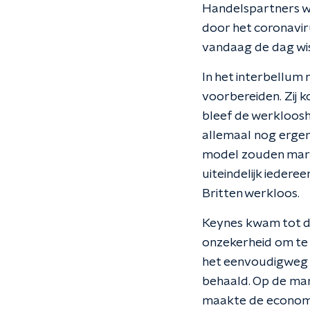
Handelspartners we
door het coronaviru
vandaag de dag wis
In het interbellum 
voorbereiden. Zij k
bleef de werkloosh
allemaal nog erger
model zouden markt
uiteindelijk iedere
Britten werkloos.
Keynes kwam tot de
onzekerheid om te 
het eenvoudigweg 
behaald. Op de mar
maakte de economi