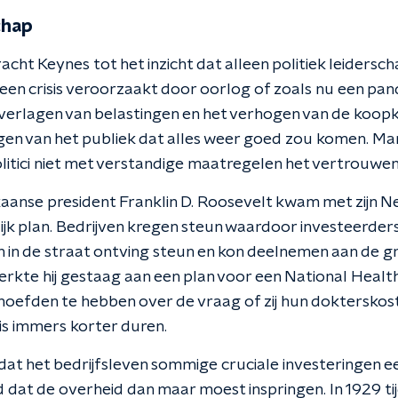
chap
cht Keynes tot het inzicht dat alleen politiek leidersc
en crisis veroorzaakt door oorlog of zoals nu een pan
t verlagen van belastingen en het verhogen van de koo
gen van het publiek dat alles weer goed zou komen. Ma
litici niet met verstandige maatregelen het vertrouwen
anse president Franklin D. Roosevelt kwam met zijn 
lijk plan. Bedrijven kregen steun waardoor investeerder
 in de straat ontving steun en kon deelnemen aan de g
erkte hij gestaag aan een plan voor een National Healt
hoefden te hebben over de vraag of zij hun doktersko
is immers korter duren.
t dat het bedrijfsleven sommige cruciale investeringen 
d dat de overheid dan maar moest inspringen. In 1929 t