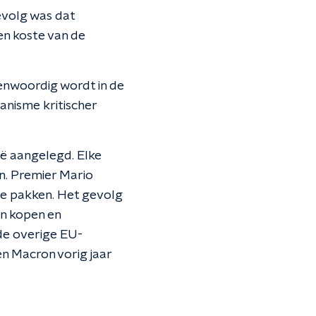
evolg was dat
en koste van de
genwoordig wordt in de
nisme kritischer
ië aangelegd. Elke
en. Premier Mario
te pakken. Het gevolg
an kopen en
 de overige EU-
 en Macron vorig jaar