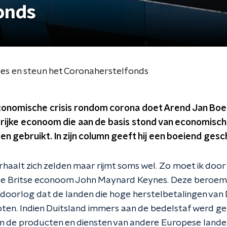
onds
es en steun het Coronaherstelfonds
conomische crisis rondom corona doet Arend Jan Boek
drijke econoom die aan de basis stond van economisch
 gebruikt. In zijn column geeft hij een boeiend gesch
rhaalt zich zelden maar rijmt soms wel. Zo moet ik doo
de Britse econoom John Maynard Keynes. Deze beroe
doorlog dat de landen die hoge herstelbetalingen van D
oten. Indien Duitsland immers aan de bedelstaf werd ge
 om de producten en diensten van andere Europese land