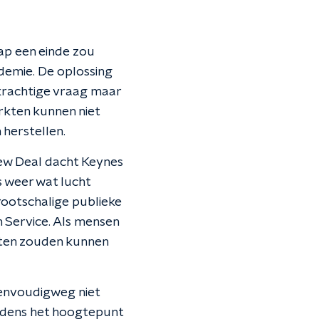
hap een einde zou
demie. De oplossing
pkrachtige vraag maar
rkten kunnen niet
 herstellen.
New Deal dacht Keynes
s weer wat lucht
rootschalige publieke
h Service. Als mensen
sten zouden kunnen
eenvoudigweg niet
ijdens het hoogtepunt