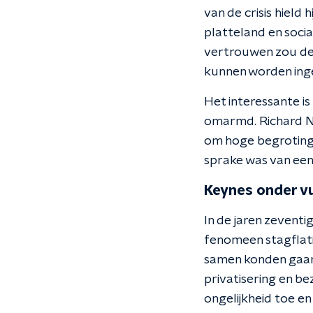
van de crisis hield 
platteland en soci
vertrouwen zou de 
kunnen worden inge
Het interessante is
omarmd. Richard N
om hoge begrotings
sprake was van een 
Keynes onder v
In de jaren zevent
fenomeen stagflati
samen konden gaan?
privatisering en b
ongelijkheid toe en