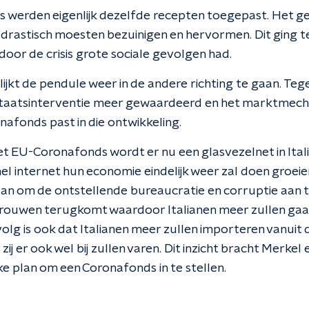
sis werden eigenlijk dezelfde recepten toegepast. Het g
n drastisch moesten bezuinigen en hervormen. Dit ging t
oor de crisis grote sociale gevolgen had.
ijkt de pendule weer in de andere richting te gaan. Te
staatsinterventie meer gewaardeerd en het marktmecha
nafonds past in die ontwikkeling.
et EU-Coronafonds wordt er nu een glasvezelnet in Ital
nel internet hun economie eindelijk weer zal doen groei
plan om de ontstellende bureaucratie en corruptie aan 
ertrouwen terugkomt waardoor Italianen meer zullen ga
olg is ook dat Italianen meer zullen importeren vanuit
ij er ook wel bij zullen varen. Dit inzicht bracht Merkel
e plan om een Coronafonds in te stellen.