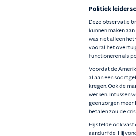
Politiek leiders
Deze observatie bra
kunnen maken aan e
was niet alleen he
vooral het overtui
functioneren als po
Voordat de Amerika
al aan een soortge
kregen. Ook de man
werken. Intussen w
geen zorgen meer 
betalen zou de cris
Hij stelde ook vas
aandurfde. Hij von