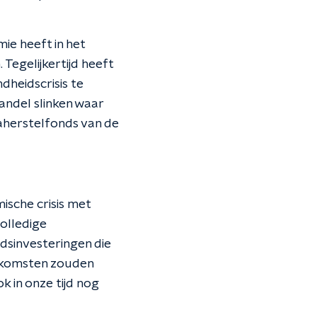
ie heeft in het
Tegelijkertijd heeft
dheidscrisis te
handel slinken waar
aherstelfonds van de
ische crisis met
volledige
dsinvesteringen die
inkomsten zouden
k in onze tijd nog