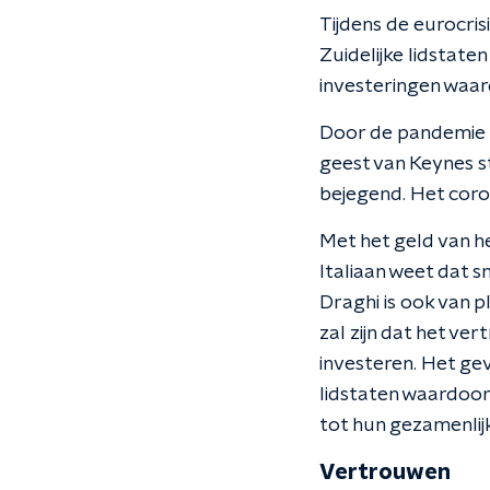
Tijdens de eurocri
Zuidelijke lidstate
investeringen waard
Door de pandemie l
geest van Keynes 
bejegend. Het coro
Met het geld van h
Italiaan weet dat s
Draghi is ook van 
zal zijn dat het v
investeren. Het gev
lidstaten waardoor z
tot hun gezamenlijk
Vertrouwen