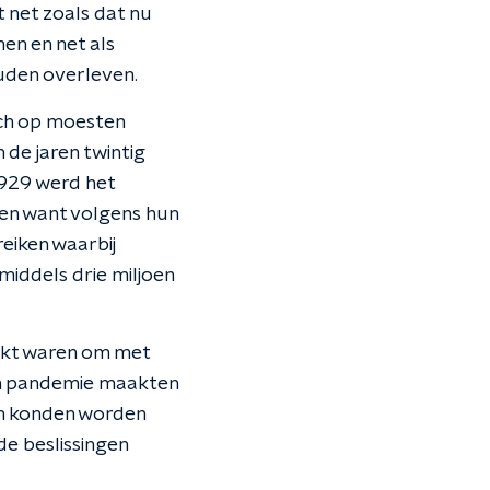
 net zoals dat nu
en en net als
uden overleven.
zich op moesten
 de jaren twintig
1929 werd het
ren want volgens hun
eiken waarbij
nmiddels drie miljoen
hikt waren om met
en pandemie maakten
n konden worden
e beslissingen