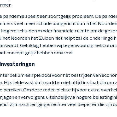
armen.
ge pandemie speelt een soortgelijk probleem. De pandem
mmers veel meer schade aangericht dan in het Noorden. 
 hogere schulden minder financiële ruimte om de gezon
nu het Noorden het Zuiden niet helpt zal de onderlinge 
van wordt. Gelukkig hebben wij tegenwoordig het Coron
het concept gelijk hebben omarmd.
investeringen
 interbellum een pleidooi voor het bestrijden van econom
Hij stelde vast dat markten niet altijd in staat zijn om 
 bereiken. Om deze reden pleitte hij voor extra overhei
njagen en vervolgens uiteindelijk via hogere belasting
d. Zijn inzichten gingen echter veel dieper en die zijn oo