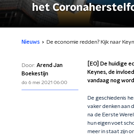
het Coronaherstelf
Nieuws
De economie redden? Kijk naar Keyn
[EO] De huidige e
Door:
Arend Jan
Keynes, de invloe
Boekestijn
vandaag nog worden
do 6 mei 2021
06:00
De geschiedenis he
vaker denken aan 
na de Eerste Werel
hun eigen voet sch
meer in staat zijn