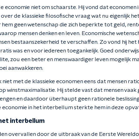
e economie niet om schaarste. Hij vond dat economen i
ver de klassieke filosofische vraag wat nu eigenlijk he
hem geen wetenschap die zich beperkte tot geld, rente e
e waarop mensen denken en leven. Economische wetensc
en bestaanszekerheid te verschaffen. Zo vond hij het b
atis was en voor iedereen toegankelijk. Goed onderwijs
elite, zou een beter en menswaardiger leven mogelijk mak
oei aanwakkeren.
 niet met de klassieke economen eens dat mensen ration
n op winstmaximalisatie. Hij stelde vast dat mensen vaa
engen en daardoor überhaupt geen rationele beslissi
 economie in het interbellum sterkte hem in deze opvat
het interbellum
en overvallen door de uitbraak van de Eerste Wereldo