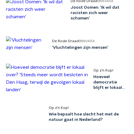
De Rode Draad
BNNVARA
Joost Oomen: 'Ik wil dat
racisten zich weer
schamen'
De Rode Draad
BNNVARA
'Vluchtelingen zijn mensen'
Op z’n Kop!
Hoeveel
democratie
blijft er lokaal
over? 'Steeds
meer wordt
besloten in Den
Op z’n Kop!
Haag, terwijl de
Wie bepaalt hoe slecht het met de
gevolgen lokaal
natuur gaat in Nederland?
landen'