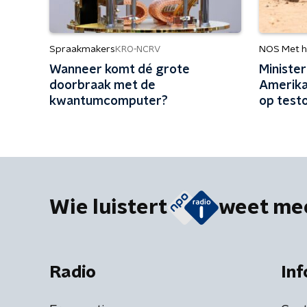
Spraakmakers
NOS Met h
KRO-NCRV
Wanneer komt dé grote
Minister
doorbraak met de
Amerika
kwantumcomputer?
op testo
kritisch
Wie luistert
weet me
Radio
Inf