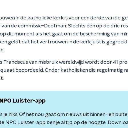
ouwen in de katholieke kerk is voor een derde van de g
es van de commissie-Deetman. Slechts één op de drie r
op dit moment als het gaat om de bescherming van min
ken geldt dat het vertrouwen in de kerk juist is gegroeid
n.
 Franciscus van misbruik wereldwijd wordt door 41 pro
equaat beoordeeld. Onder katholieken die regelmatig na
t.
NPO Luister-app
 je niks. Of het nou gaat om nieuws uit binnen- en buite
de NPO Luister-app ben je altijd op de hoogte. Downlo