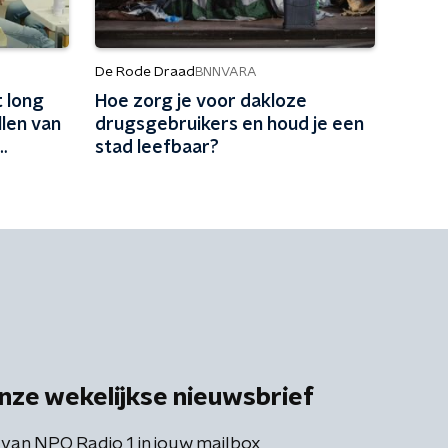
De Rode Draad
BNNVARA
 long
Hoe zorg je voor dakloze
len van
drugsgebruikers en houd je een
stad leefbaar?
nze wekelijkse nieuwsbrief
 van NPO Radio 1 in jouw mailbox