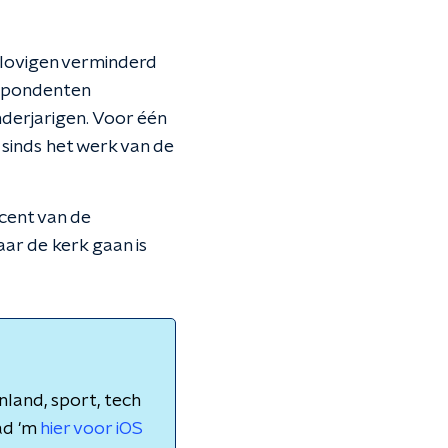
elovigen verminderd
espondenten
derjarigen. Voor één
 sinds het werk van de
cent van de
ar de kerk gaan is
nland, sport, tech
ad 'm
hier voor iOS