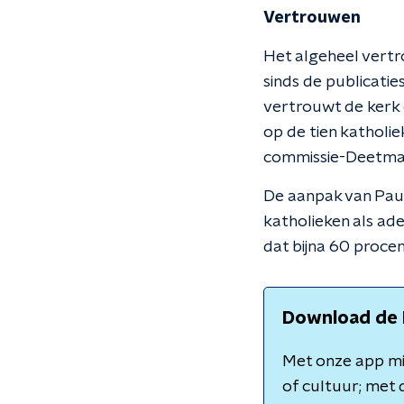
Vertrouwen
Het algeheel vertr
sinds de publicati
vertrouwt de kerk 
op de tien katholie
commissie-Deetma
De aanpak van Paus
katholieken als ad
dat bijna 60 procen
Download de 
Met onze app mis
of cultuur; met 