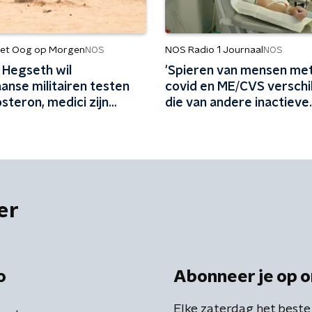
et Oog op Morgen
NOS Radio 1 Journaal
NOS
NOS
 Hegseth wil
'Spieren van mensen met
anse militairen testen
covid en ME/CVS verschil
steron, medici zijn
die van andere inactieve
mensen'
er
o
Abonneer je op o
Elke zaterdag het beste