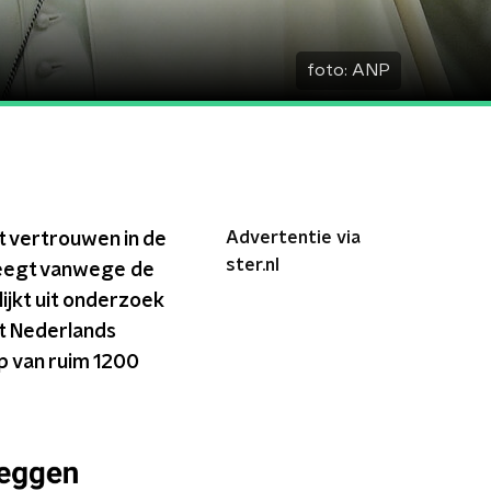
foto:
ANP
Advertentie via
et vertrouwen in de
ster.nl
rweegt vanwege de
ijkt uit onderzoek
t Nederlands
p van ruim 1200