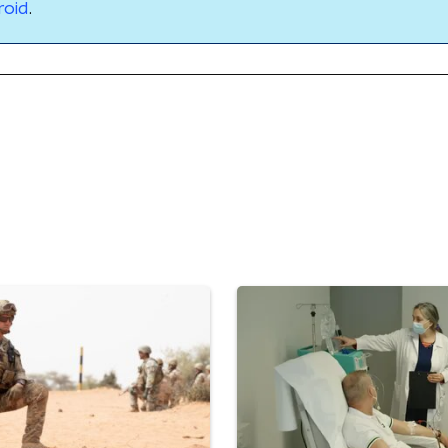
roid
.