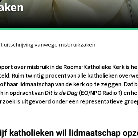
aken
t uitschrijving vanwege misbruikzaken
apport over misbruik in de Rooms-Katholieke Kerk is h
teld. Ruim twintig procent van alle katholieken ove
 of haar lidmaatschap van de kerk op te zeggen. Dat bl
h in opdracht van
Dit is de Dag
(EO/NPO Radio 1) en he
rzoek is uitgevoerd onder een representatieve groe