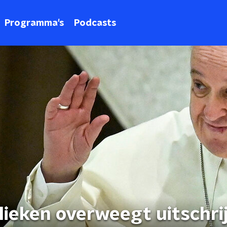
Programma's
Podcasts
olieken overweegt uitschri