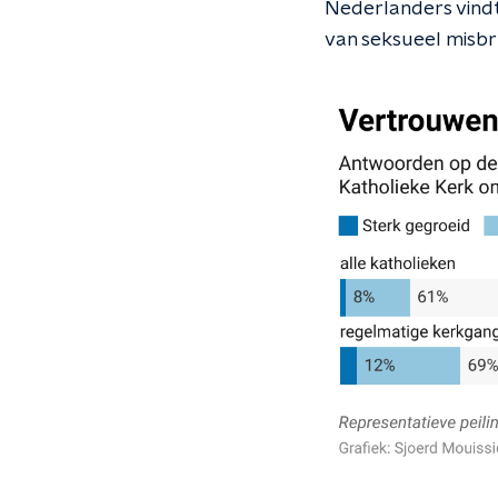
Nederlanders vind
van seksueel misbr