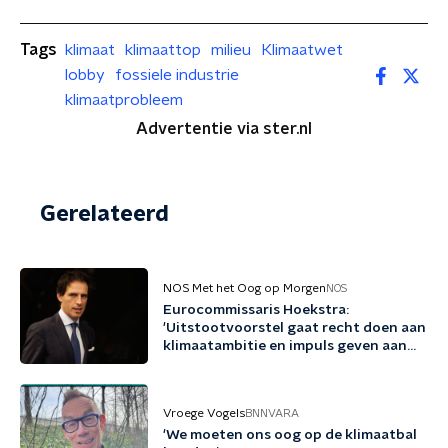
Tags
klimaat
klimaattop
milieu
Klimaatwet
lobby
fossiele industrie
klimaatprobleem
Advertentie via ster.nl
Gerelateerd
NOS Met het Oog op Morgen
NOS
Eurocommissaris Hoekstra:
'Uitstootvoorstel gaat recht doen aan
klimaatambitie en impuls geven aan
bedrijfsleven'
Vroege Vogels
BNNVARA
'We moeten ons oog op de klimaatbal