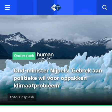
Onderzoek
Oud-minister Nijpels: 'Gebrek aan
politieke wil voor oppakken
klimaatprobleem'
foto:
Unsplash