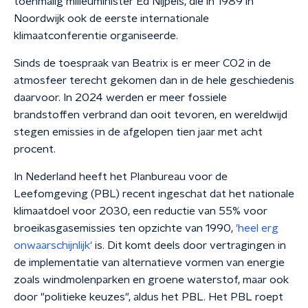
toenmalig milieuminister Ed Nijpels, die in 1989 in
Noordwijk ook de eerste internationale
klimaatconferentie organiseerde.
Sinds de toespraak van Beatrix is er meer CO2 in de
atmosfeer terecht gekomen dan in de hele geschiedenis
daarvoor. In 2024 werden er meer fossiele
brandstoffen verbrand dan ooit tevoren, en wereldwijd
stegen emissies in de afgelopen tien jaar met acht
procent.
In Nederland heeft het Planbureau voor de
Leefomgeving (PBL) recent ingeschat dat het nationale
klimaatdoel voor 2030, een reductie van 55% voor
broeikasgasemissies ten opzichte van 1990,
'heel erg
onwaarschijnlijk'
is. Dit komt deels door vertragingen in
de implementatie van alternatieve vormen van energie
zoals windmolenparken en groene waterstof, maar ook
door "politieke keuzes", aldus het PBL. Het PBL roept