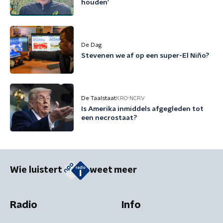
houden'
De Dag
Stevenen we af op een super-El Niño?
De Taalstaat
KRO-NCRV
Is Amerika inmiddels afgegleden tot
een necrostaat?
Wie luistert
weet meer
Radio
Info