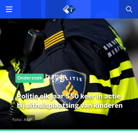
Onderzoek
Politie elk jaar 550 keer in actie
bij uithuisplaatsing van kinderen
foto:
ANP