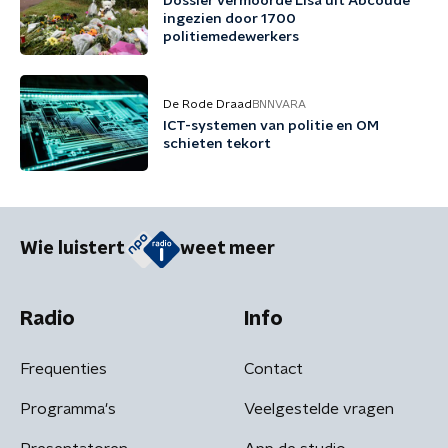
Dossier vermoorde Lisa uit Abcoude
ingezien door 1700
politiemedewerkers
De Rode Draad
BNNVARA
ICT-systemen van politie en OM
schieten tekort
Wie luistert
weet meer
Radio
Info
Frequenties
Contact
Programma's
Veelgestelde vragen