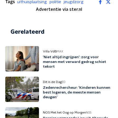
Tags
uithuisplaatsing
politie
jeugdzorg
Advertentie via ster.nl
Gerelateerd
Villa VdB
MAX
'Niet altijd ingrijpen': zorg voor
mensen met verward gedrag schiet
tekort
Dit is de Dag
EO
Zedenrechercheur: 'Kinderen kunnen
best logeren, de meeste mensen
deugen'
NOS Met het Oog op Morgen
NOS