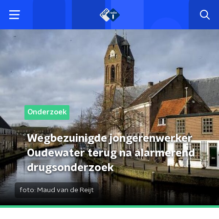
Onderzoek
Wegbezuinigde jongerenwerker
Oudewater terug na alarmerend
drugsonderzoek
foto:
Maud van de Reijt