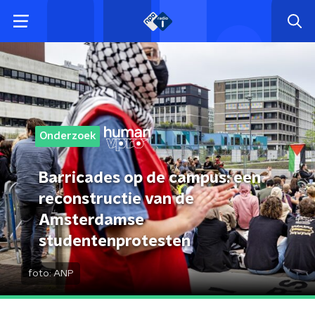
Onderzoek
Barricades op de campus: een
reconstructie van de
Amsterdamse
studentenprotesten
foto:
ANP