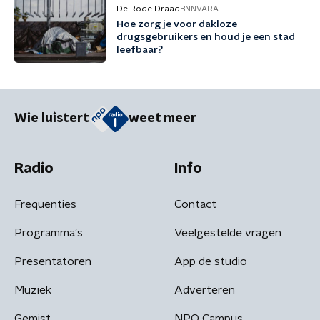
De Rode Draad
BNNVARA
Hoe zorg je voor dakloze
drugsgebruikers en houd je een stad
leefbaar?
Wie luistert
weet meer
Radio
Info
Frequenties
Contact
Programma's
Veelgestelde vragen
Presentatoren
App de studio
Muziek
Adverteren
Gemist
NPO Campus