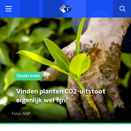
Onderzoek
Vinden planten CO2-uitstoot
eigenlijk wel fijn?
foto:
ANP