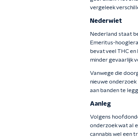
vergeleek verschil
Nederwiet
Nederland staat b
Emeritus-hoogleraar
bevat veel THC en h
minder gevaarlijk 
Vanwege die doorg
nieuwe onderzoek h
aan banden te legg
Aanleg
Volgens hoofdonder
onderzoek wat al e
cannabis wel een tr