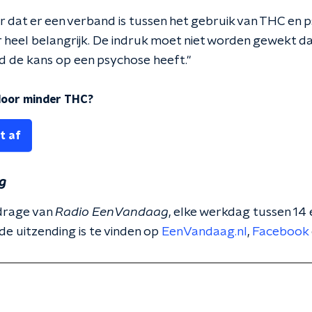
r dat er een verband is tussen het gebruik van THC en 
r heel belangrijk. De indruk moet niet worden gewekt dat
 de kans op een psychose heeft."
door minder THC?
t af
g
ijdrage van
Radio EenVandaag
, elke werkdag tussen 14
de uitzending is te vinden op
EenVandaag.nl
,
Facebook