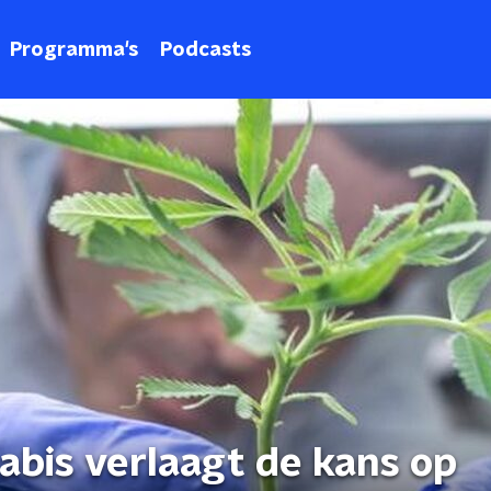
Programma's
Podcasts
abis verlaagt de kans op