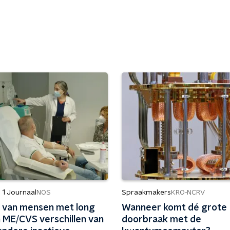
 1 Journaal
Spraakmakers
NOS
KRO-NCRV
n van mensen met long
Wanneer komt dé grote
n ME/CVS verschillen van
doorbraak met de