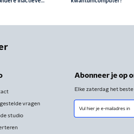
andere inactieve
kwantumcomputer?
'
er
o
Abonneer je op o
Elke zaterdag het beste
act
gestelde vragen
de studio
erteren