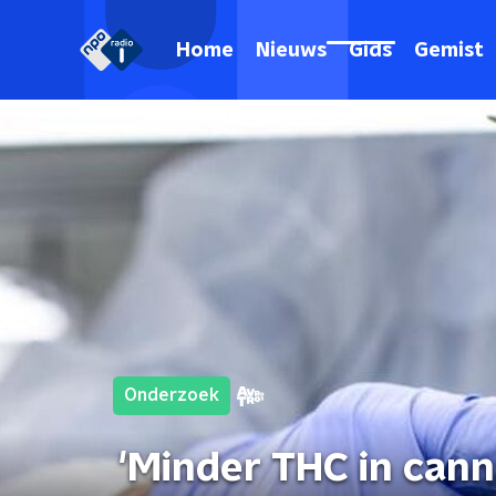
Home
Nieuws
Gids
Gemist
Onderzoek
'Minder THC in cann