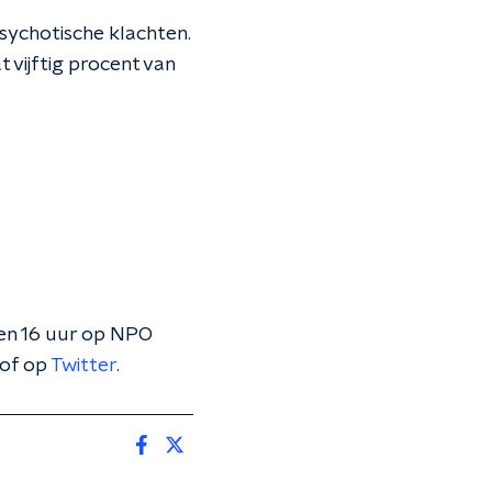
psychotische klachten.
 vijftig procent van
 en 16 uur op NPO
of op
Twitter
.