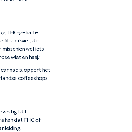
oog THC-gehalte.
de Nederwiet, die
 misschien wel iets
se wiet en hasj."
cannabis, oppert het
rlandse coffeeshops
vestigt dit
 maken dat THC of
anleiding.