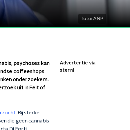
foto:
ANP
Advertentie via
nabis, psychoses kan
ster.nl
landse coffeeshops
denken onderzoekers.
zoek uit in Feit of
rzocht
. Bij sterke
nsen die geen cannabis
ta Di Forti