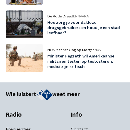
De Rode Draad
BNNVARA
Hoe zorg je voor dakloze
drugsgebruikers en houd je een stad
leefbaar?
NOS Met het Oog op Morgen
NOS
Minister Hegseth wil Amerikaanse
militairen testen op testosteron,
medici zijn kritisch
Wie luistert
weet meer
Radio
Info
Frequenties
Contact