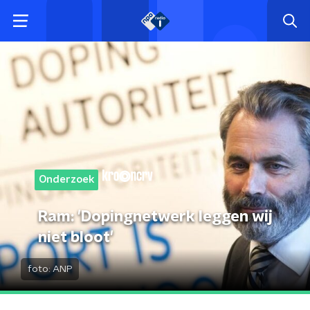
Onderzoek
Ram: 'Dopingnetwerk leggen wij
niet bloot'
foto:
ANP