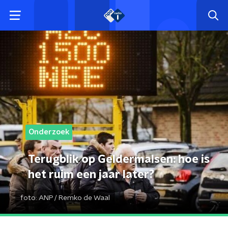
Onderzoek
Terugblik op Geldermalsen: hoe is
het ruim een jaar later?
foto:
ANP / Remko de Waal