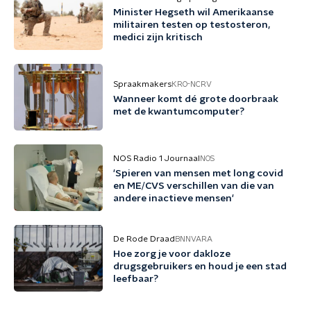
Minister Hegseth wil Amerikaanse
militairen testen op testosteron,
medici zijn kritisch
Spraakmakers
KRO-NCRV
Wanneer komt dé grote doorbraak
met de kwantumcomputer?
NOS Radio 1 Journaal
NOS
'Spieren van mensen met long covid
en ME/CVS verschillen van die van
andere inactieve mensen'
De Rode Draad
BNNVARA
Hoe zorg je voor dakloze
drugsgebruikers en houd je een stad
leefbaar?