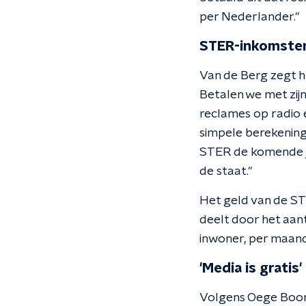
per Nederlander."
STER-inkomste
Van de Berg zegt h
Betalen we met zij
reclames op radio en
simpele berekening
STER de komende j
de staat."
Het geld van de S
deelt door het aan
inwoner, per maand
'Media is gratis'
Volgens Oege Boons