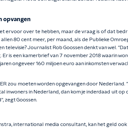
n opvangen
et ervoor over te hebben, maar de vraag is of dat bedr
n allen 80 cent meer, per maand, als de Publieke Omro
 televisie? Journalist Rob Goossen denkt van wel. "Dat is
. Er is een kamerbrief van 7 november 2018 waarin wor
aren ongeveer 160 miljoen euro aan inkomsten verwach
TER zou moeten worden opgevangen door Nederland. "A
tal inwoners in Nederland, dan kom je inderdaad uit op
", zegt Goossen.
tra, international media consultant, kan het geld ook