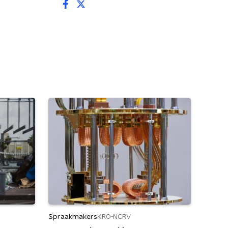
Spraakmakers
KRO-NCRV