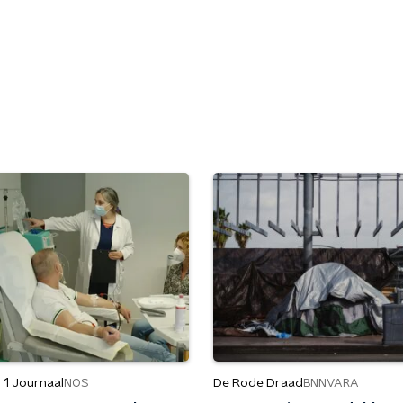
 1 Journaal
De Rode Draad
NOS
BNNVARA