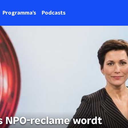
Programma's
Podcasts
ls NPO-reclame wordt