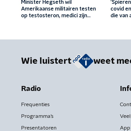
Minister Hegseth wil
'Spiere
Amerikaanse militairen testen
covid e
op testosteron, medici zijn
die van 
kritisch
mensen
Wie luistert
weet me
Radio
Inf
Frequenties
Cont
Programma's
Veel
Presentatoren
App 