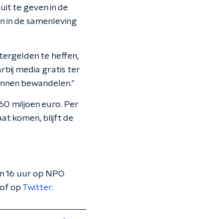
it te geven in de
n in de samenleving
stergelden te heffen,
arbij media gratis ter
kunnen bewandelen."
60 miljoen euro. Per
t komen, blijft de
en 16 uur op NPO
of op
Twitter
.