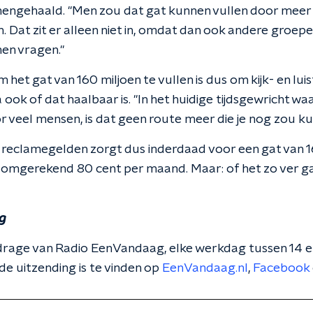
engehaald. "Men zou dat gat kunnen vullen door meer u
 Dat zit er alleen niet in, omdat dan ook andere groepe
en vragen."
het gat van 160 miljoen te vullen is dus om kijk- en lui
 ook of dat haalbaar is. "In het huidige tijdsgewricht wa
oor veel mensen, is dat geen route meer die je nog zou 
 reclamegelden zorgt dus inderdaad voor een gat van 1
 omgerekend 80 cent per maand. Maar: of het zo ver gaa
g
 bijdrage van Radio EenVandaag, elke werkdag tussen 14 
de uitzending is te vinden op
EenVandaag.nl
,
Facebook