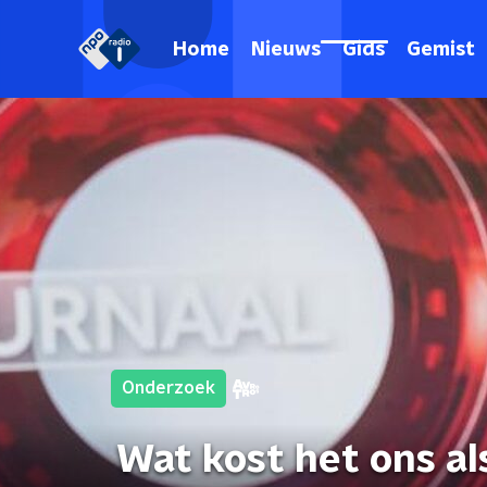
Home
Nieuws
Gids
Gemist
Onderzoek
Wat kost het ons a