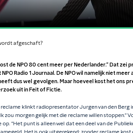
wordt afgeschaft?
ost de NPO 80 cent meer per Nederlander." Dat zei p
 NPO Radio 1 Journaal. De NPO wil namelijk niet meer af
heeft dus wel gevolgen. Maar hoeveel kost het ons p
zoek uit in Feit of Fictie.
 reclame klinkt radiopresentator Jurgen van den Berg in
"Ik zou morgen gelijk met die reclame willen stoppen." 
e op. "Het punt is alleen wel dat een deel van de Publi
clamegeld. Het is ook uitgerekend: zonder reclame kos