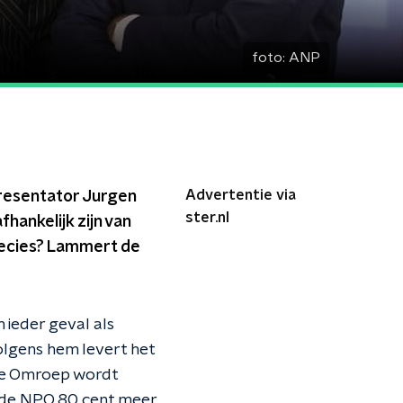
foto:
ANP
Advertentie via
resentator Jurgen
ster.nl
hankelijk zijn van
recies? Lammert de
 ieder geval als
Volgens hem levert het
eke Omroep wordt
t de NPO 80 cent meer