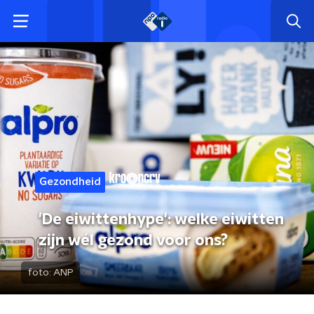
Gezondheid
'De eiwittenhype': welke eiwitten
zijn wél gezond voor ons?
foto:
ANP