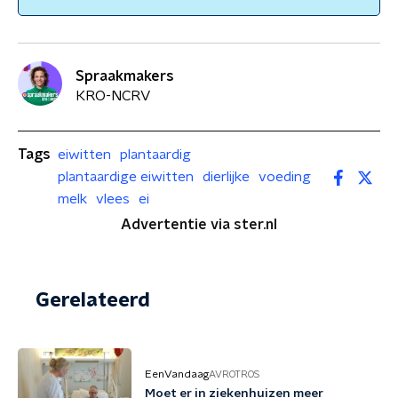
Spraakmakers
KRO-NCRV
Tags
eiwitten
plantaardig
plantaardige eiwitten
dierlijke
voeding
melk
vlees
ei
Advertentie via ster.nl
Gerelateerd
EenVandaag
AVROTROS
Moet er in ziekenhuizen meer