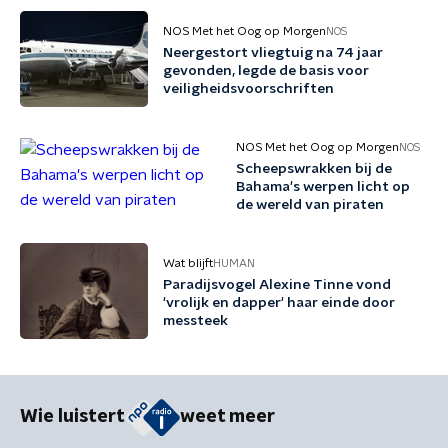
NOS Met het Oog op Morgen
NOS
Neergestort vliegtuig na 74 jaar
gevonden, legde de basis voor
veiligheidsvoorschriften
NOS Met het Oog op Morgen
NOS
Scheepswrakken bij de
Bahama's werpen licht op
de wereld van piraten
Wat blijft
HUMAN
Paradijsvogel Alexine Tinne vond
'vrolijk en dapper' haar einde door
messteek
Wie luistert
weet meer