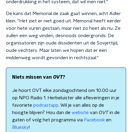
onderdrukking in het systeem, dat wil men niet."
De kans dat Memorial de zaak gaat winnen, acht Adler
klein. “Het ziet er niet goed uit. Memorial heeft eerder
voor hete vuren gestaan, maar niet zo heet als nu. Ze
zullen een weg vinden, desnoods ondergronds. De
organisatoren zijn oude dissidenten uit de Sovjettijd,
oude vechters. Maar laten we hopen dat er een
middenweg wordt gevonden in rechtszaal.”
Niets missen van
OVT
?
Je hoort OVT elke zondagochtend om 10.00 uur
op NPO Radio 1. Herbeluister alle afleveringen in je
favoriete
podcastapp
. Wil je van alles op de
hoogte blijven? Hou dan de
website
van
OVT
in de
gaten of volg het programma via
Facebook
en
Bluesky
!