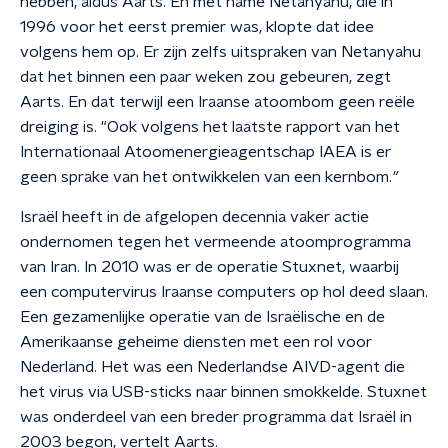
hebben, aldus Aarts. En met name Netanyahu, die in
1996 voor het eerst premier was, klopte dat idee
volgens hem op. Er zijn zelfs uitspraken van Netanyahu
dat het binnen een paar weken zou gebeuren, zegt
Aarts. En dat terwijl een Iraanse atoombom geen reële
dreiging is. "Ook volgens het laatste rapport van het
Internationaal Atoomenergieagentschap IAEA is er
geen sprake van het ontwikkelen van een kernbom.
"
Israël heeft in de afgelopen decennia vaker actie
ondernomen tegen het vermeende atoomprogramma
van Iran. In 2010 was er de operatie Stuxnet, waarbij
een computervirus Iraanse computers op hol deed slaan.
Een gezamenlijke operatie van de Israëlische en de
Amerikaanse geheime diensten met een rol voor
Nederland. Het was een Nederlandse AIVD-agent die
het virus via USB-sticks naar binnen smokkelde. Stuxnet
was onderdeel van een breder programma dat Israël in
2003 begon, vertelt Aarts.