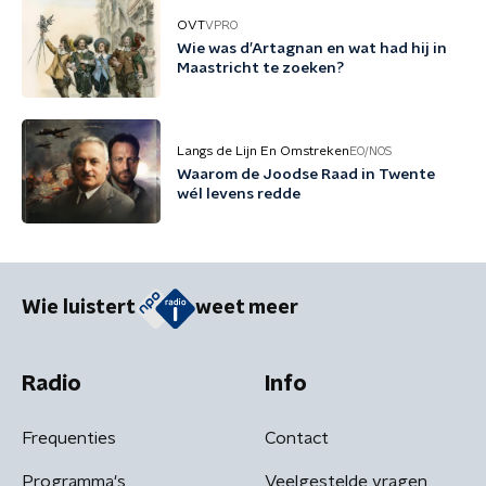
OVT
VPRO
Wie was d’Artagnan en wat had hij in
Maastricht te zoeken?
Langs de Lijn En Omstreken
EO/NOS
Waarom de Joodse Raad in Twente
wél levens redde
Wie luistert
weet meer
Radio
Info
Frequenties
Contact
Programma's
Veelgestelde vragen