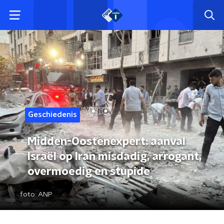
Geschiedenis
Midden-Oostenexpert: aanval
Israël op Iran misdadig, arrogant,
overmoedig en stupide
foto:
ANP