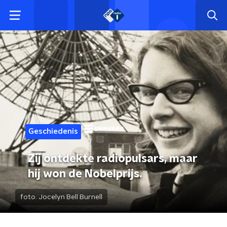
Geschiedenis
Zij ontdekte radiopulsars, maar
hij won de Nobelprijs.
foto:
Jocelyn Bell Burnell