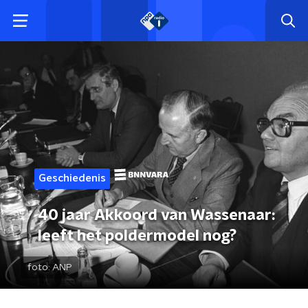
Geschiedenis
40 jaar Akkoord van Wassenaar:
leeft het poldermodel nog?
foto:
ANP