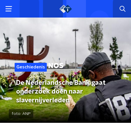
Geschiedenis
De Nederlandsche Bank gaat
onderzoek doen naar
slavernijverleden
foto:
ANP