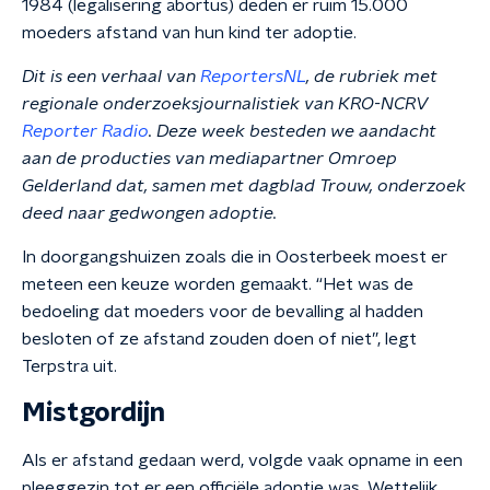
1984 (legalisering abortus) deden er ruim 15.000
moeders afstand van hun kind ter adoptie.
Dit is een verhaal van
ReportersNL
, de rubriek met
regionale onderzoeksjournalistiek van KRO-NCRV
Reporter Radio
. Deze week besteden we aandacht
aan de producties van mediapartner Omroep
Gelderland dat, samen met dagblad Trouw, onderzoek
deed naar gedwongen adoptie.
In doorgangshuizen zoals die in Oosterbeek moest er
meteen een keuze worden gemaakt. “Het was de
bedoeling dat moeders voor de bevalling al hadden
besloten of ze afstand zouden doen of niet”, legt
Terpstra uit.
Mistgordijn
Als er afstand gedaan werd, volgde vaak opname in een
pleeggezin tot er een officiële adoptie was. Wettelijk