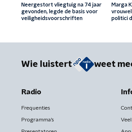
Neergestort vliegtuig na 74 jaar
Marga K
gevonden, legde de basis voor
vrouweli
veiligheidsvoorschriften
politici
Wie luistert
weet me
Radio
Inf
Frequenties
Cont
Programma's
Veel
Presentatoren
App 