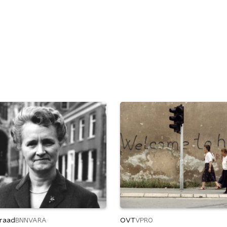
raad
OVT
BNNVARA
VPRO