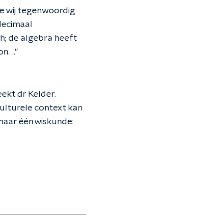
ie wij tegenwoordig
 decimaal
ch; de algebra heeft
on…."
eekt dr Kelder.
culturele context kan
o maar één wiskunde: