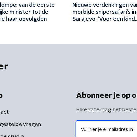
lompé: van de eerste
Nieuwe verdenkingen va
jke minister tot de
morbide snipersafari’s in
 die haar opvolgden
Sarajevo: 'Voor een kind
betaalde je het meest.'
er
o
Abonneer je op o
Elke zaterdag het beste
act
gestelde vragen
de studio