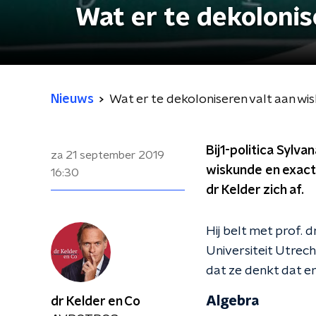
Wat er te dekolonis
Nieuws
Wat er te dekoloniseren valt aan wi
Bij1-politica Syl
za 21 september 2019
wiskunde en exacte
16:30
dr Kelder zich af.
Hij belt met prof. 
Universiteit Utrec
dat ze denkt dat er
Algebra
dr Kelder en Co