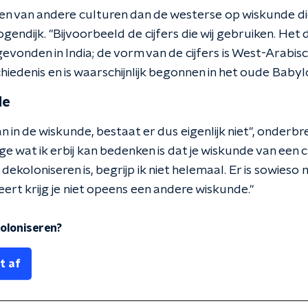
oeden van andere culturen dan de westerse op wiskunde d
gendijk. "Bijvoorbeeld de cijfers die wij gebruiken. Het
itgevonden in India; de vorm van de cijfers is West-Arabis
iedenis en is waarschijnlijk begonnen in het oude Babyl
de
an in de wiskunde, bestaat er dus eigenlijk niet", onderbr
ge wat ik erbij kan bedenken is dat je wiskunde van een 
 dekoloniseren is, begrijp ik niet helemaal. Er is sowies
seert krijg je niet opeens een andere wiskunde."
oloniseren?
t af