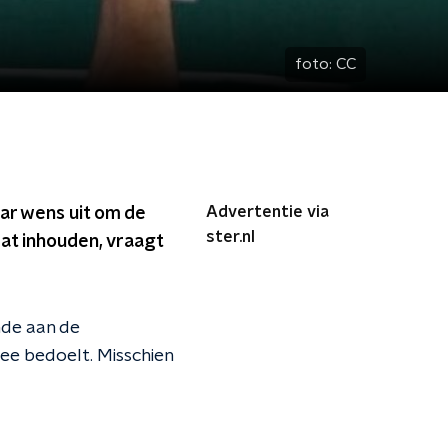
foto:
CC
Advertentie via
ar wens uit om de
ster.nl
at inhouden, vraagt
nde aan de
ee bedoelt. Misschien