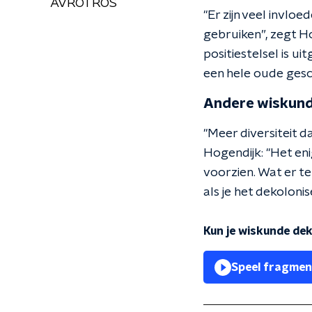
AVROTROS
"Er zijn veel invl
gebruiken”, zegt Ho
positiestelsel is u
een hele oude gesch
Andere wiskun
"Meer diversiteit d
Hogendijk: "Het eni
voorzien. Wat er te
als je het dekoloni
Kun je wiskunde dek
Speel fragmen