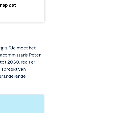
snap dat
 is. "Je moet het
tacommissaris Peter
tot 2030, red.) er
j spreekt van
veranderende