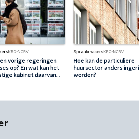
kers
Spraakmakers
KRO-NCRV
KRO-NCRV
ten vorige regeringen
Hoe kan de particuliere
ses op? En wat kan het
huursector anders inger
tige kabinet daarvan
worden?
er