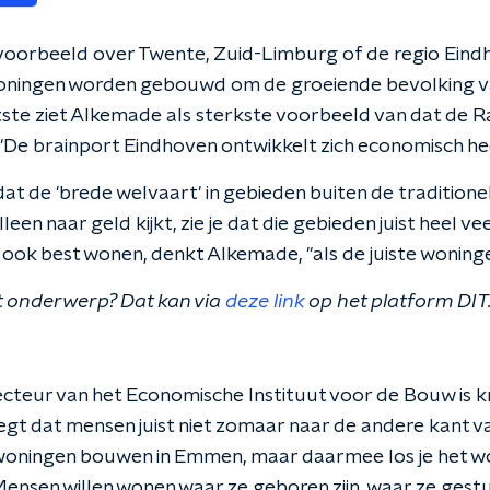
voorbeeld over Twente, Zuid-Limburg of de regio Eindho
oningen worden gebouwd om de groeiende bevolking v
atste ziet Alkemade als sterkste voorbeeld van dat de 
"De brainport Eindhoven ontwikkelt zich economisch heel s
at de 'brede welvaart' in gebieden buiten de traditione
 alleen naar geld kijkt, zie je dat die gebieden juist heel 
ook best wonen, denkt Alkemade, "als de juiste woningen
t onderwerp? Dat kan via
deze link
op het platform DIT
ecteur van het Economische Instituut voor de Bouw is kr
egt dat mensen juist niet zomaar naar de andere kant va
woningen bouwen in Emmen, maar daarmee los je het wo
Mensen willen wonen waar ze geboren zijn, waar ze ges