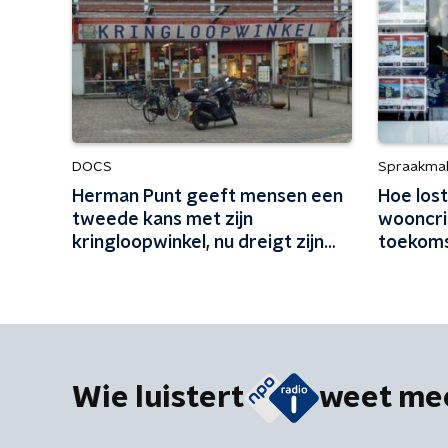
DOCS
Spraakma
Herman Punt geeft mensen een
Hoe los
tweede kans met zijn
wooncri
kringloopwinkel, nu dreigt zijn
toekoms
zaak te verdwijnen
leren?
Wie luistert
weet me