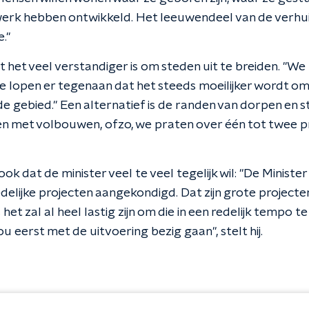
werk hebben ontwikkeld. Het leeuwendeel van de verhui
."
het veel verstandiger is om steden uit te breiden. "We z
e lopen er tegenaan dat het steeds moeilijker wordt o
e gebied." Een alternatief is de randen van dorpen en ste
en met volbouwen, ofzo, we praten over één tot twee p
ook dat de minister veel te veel tegelijk wil: "De Ministe
delijke projecten aangekondigd. Dat zijn grote projecte
het zal al heel lastig zijn om die in een redelijk tempo t
u eerst met de uitvoering bezig gaan", stelt hij.