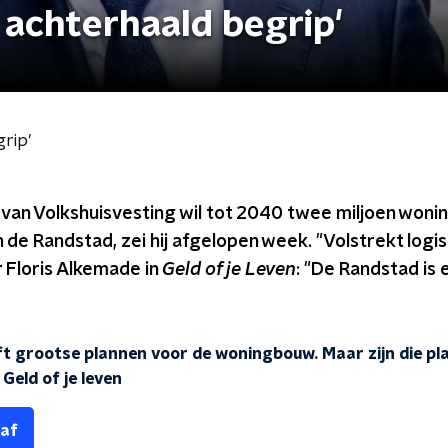
 achterhaald begrip'
rip'
 van Volkshuisvesting wil tot 2040 twee miljoen woni
 de Randstad, zei hij afgelopen week. "Volstrekt logi
Floris Alkemade in
Geld of je Leven
: "De Randstad is
t grootse plannen voor de woningbouw. Maar zijn die pl
-
Geld of je leven
 af