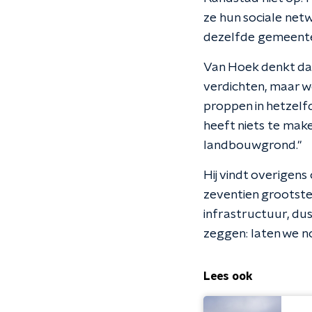
ze hun sociale net
dezelfde gemeente
Van Hoek denkt dat 
verdichten, maar w
proppen in hetzelfd
heeft niets te mak
landbouwgrond."
Hij vindt overigens 
zeventien grootste
infrastructuur, dus 
zeggen: laten we no
Lees ook