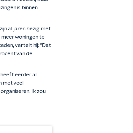
zingen is binnen
ijn al jaren bezig met
m meer woningen te
den, vertelt hij: "Dat
rocent van de
r heeft eerder al
n met veel
e organiseren. Ik zou