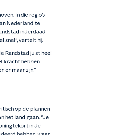
ven. In die regio’s
an Nederland te
Randstad inderdaad
nel", vertelt hij.
le Randstad juist heel
veel kracht hebben.
 er maar zijn."
.
itisch op de plannen
n het land gaan. "Je
ningtekort in de
tudeerd hebben, waar