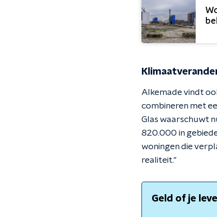
Wo
be
Klimaatverande
Alkemade vindt ook
combineren met een
Glas waarschuwt nu 
820.000 in gebieden
woningen die verpl
realiteit."
Geld of je lev