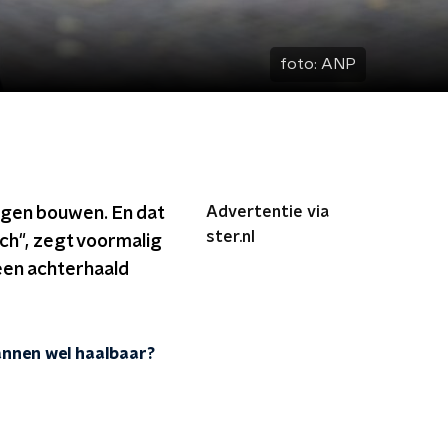
foto:
ANP
Advertentie via
ngen bouwen. En dat
ster.nl
sch", zegt voormalig
 een achterhaald
annen wel haalbaar?