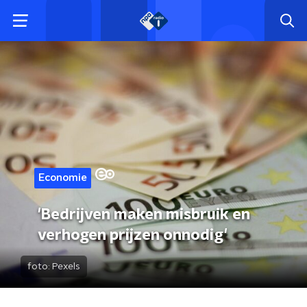
Economie
'Bedrijven maken misbruik en
verhogen prijzen onnodig'
foto:
Pexels