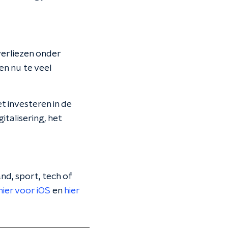
erliezen onder
n nu te veel
et investeren in de
talisering, het
nd, sport, tech of
hier voor iOS
en
hier