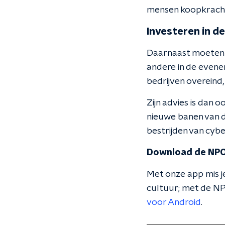
mensen koopkracht 
Investeren in d
Daarnaast moeten 
andere in de evene
bedrijven overeind
Zijn advies is dan o
nieuwe banen van de
bestrijden van cybe
Download de NPO
Met onze app mis je
cultuur; met de NP
voor Android
.