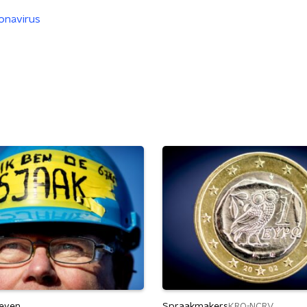
onavirus
leven
Spraakmakers
KRO-NCRV