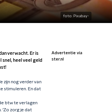
foto:
Pixabay-
Advertentie via
dan verwacht. Er is
ster.nl
snel, heel veel geld
mst!
 zijn nog verder van
e stimuleren. En dat
de btw te verlagen
 ‘Zo zorg je dat