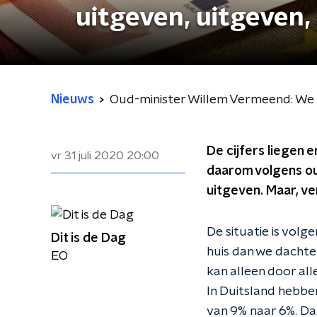
uitgeven, uitgeven, 
Nieuws
Oud-minister Willem Vermeend: We m
De cijfers liegen 
vr 31 juli 2020
20:00
daarom volgens ou
uitgeven. Maar, ver
De situatie is vol
Dit is de Dag
huis dan we dachte
EO
kan alleen door all
In Duitsland hebbe
van 9% naar 6%. Da