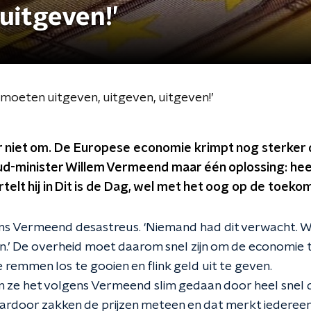
uitgeven!’
oeten uitgeven, uitgeven, uitgeven!’
er niet om. De Europese economie krimpt nog sterker 
d-minister Willem Vermeend maar één oplossing: heel 
telt hij in Dit is de Dag, wel met het oog op de toeko
gens Vermeend desastreus. ‘Niemand had dit verwacht. We
n.’ De overheid moet daarom snel zijn om de economie t
e remmen los te gooien en flink geld uit te geven.
n ze het volgens Vermeend slim gedaan door heel snel 
ardoor zakken de prijzen meteen en dat merkt iedereen.