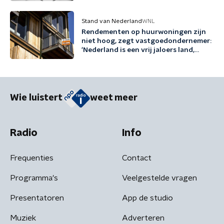
Stand van Nederland
WNL
Rendementen op huurwoningen zijn
niet hoog, zegt vastgoedondernemer:
'Nederland is een vrij jaloers land,
zeker richting beleggers'
Wie luistert
weet meer
Radio
Info
Frequenties
Contact
Programma's
Veelgestelde vragen
Presentatoren
App de studio
Muziek
Adverteren