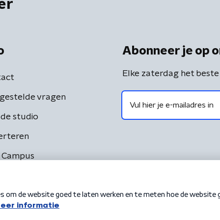
er
o
Abonneer je op o
Elke zaterdag het beste
act
gestelde vragen
de studio
erteren
 Campus