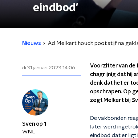
eindbod'
Nieuws
Ad Melkert houdt poot stijf na gekl
Voorzitter van de 
di 31 januari 2023
14:06
chagrijnig dat hij
denk dat het er to
opschrapen. Op g
zegt Melkert bij
Sv
De vakbonden reage
Sven op 1
later werd ingetro
WNL
eindbod dat er lig