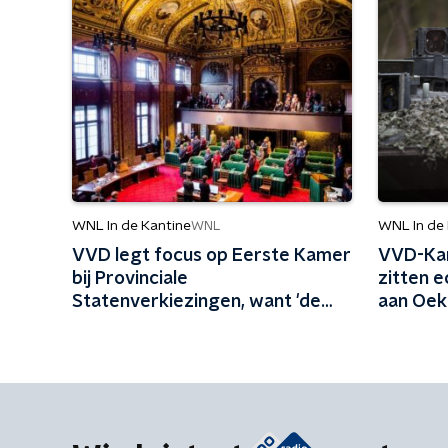
WNL In de Kantine
WNL In de
WNL
VVD legt focus op Eerste Kamer
VVD-Kam
bij Provinciale
zitten 
Statenverkiezingen, want 'de
aan Oek
Senaat politiseert'