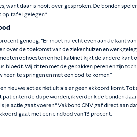
jes, want daar is nooit over gesproken. De bonden spelen
 op tafel gelegen."
dbod
 procent genoeg. "Er moet nu echt even aan de kant va
n over de toekomst van de ziekenhuizen en werkgele
moeten ophoesten en het kabinet kijkt de andere kant 
us bloedt. Wij zitten met de gebakken peren en zijn to
 heen te springen en met een bod te komen."
n nieuwe acties niet uit als er geen akkoord komt. Tot 
at patiënten de dupe worden, ik verdenk de bonden daar 
 als je actie gaat voeren." Vakbond CNV gaf direct aan d
 akkoord gaat met een eindbod van 13 procent.