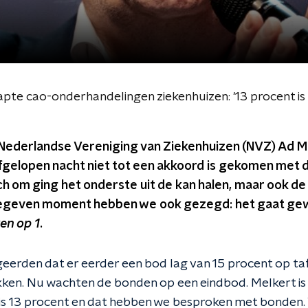
apte cao-onderhandelingen ziekenhuizen: '13 procent is
Nederlandse Vereniging van Ziekenhuizen (NVZ) Ad Mel
 afgelopen nacht niet tot een akkoord is gekomen met
ch om ging het onderste uit de kan halen, maar ook de
egeven moment hebben we ook gezegd: het gaat gewo
en op 1
.
erden dat er eerder een bod lag van 15 procent op taf
kken. Nu wachten de bonden op een eindbod. Melkert is
t is 13 procent en dat hebben we besproken met bonden.