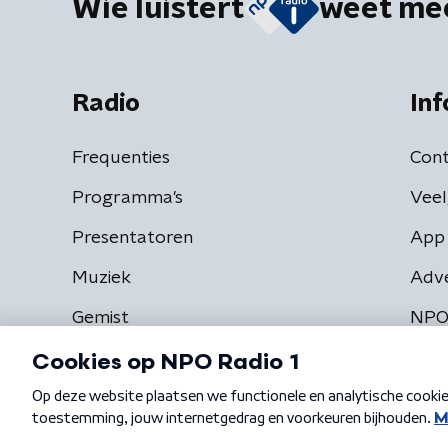
Wie luistert
weet me
Radio
Inf
Frequenties
Cont
Programma's
Veel
Presentatoren
App 
Muziek
Adv
Gemist
NPO
Algemene voorwaarden
Privacybeleid