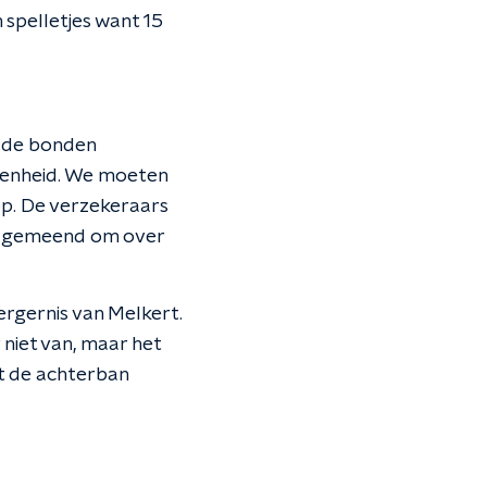
 spelletjes want 15
n de bonden
genheid. We moeten
op. De verzekeraars
ch gemeend om over
ergernis van Melkert.
niet van, maar het
at de achterban