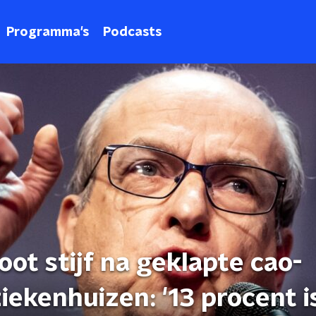
Programma's
Podcasts
ot stijf na geklapte cao-
ekenhuizen: '13 procent i