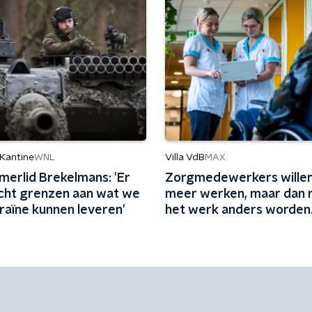
 Kantine
Villa VdB
WNL
MAX
erlid Brekelmans: 'Er
Zorgmedewerkers willen
echt grenzen aan wat we
meer werken, maar dan
raïne kunnen leveren'
het werk anders worden
ingericht