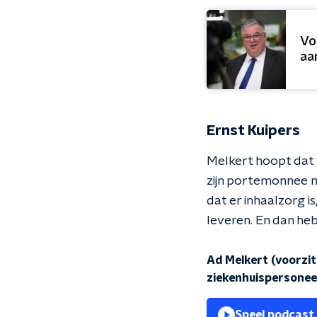
Vo
aa
Ernst Kuipers
Melkert hoopt dat 
zijn portemonnee m
dat er inhaalzorg 
leveren. En dan heb 
Ad Melkert (voorzit
ziekenhuispersoneel
Speel podcast