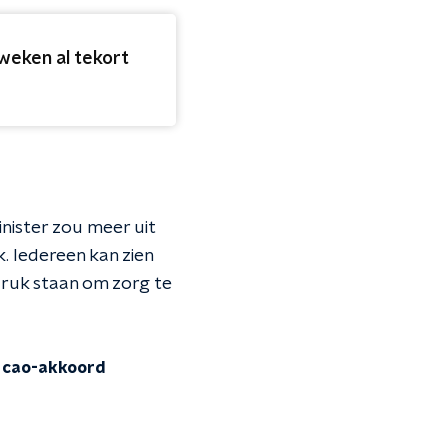
weken al tekort
nister zou meer uit
 Iedereen kan zien
druk staan om zorg te
n cao-akkoord