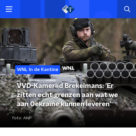
WNL In de Kantine
VVD-Kamerlid Brekelmans: 'Er
zitten echt grenzen aan wat we
aan Oekraïne kunnen leveren'
foto:
ANP