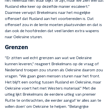
het helemaal niet waar blijkt te zijn, maar we zien wel dat
Rusland elke keer op dezelfde manier escaleert."
Daarmee verwijst Brekelmans naar het mogelijke
offensief dat Rusland aan het voorbereiden is. Dat
offensief zou in de lente moeten plaatsvinden en dat is
dan ook de hoofdreden dat veel landen extra wapens
naar Oekraïne sturen.
Grenzen
"Er zitten wel echt grenzen aan wat we Oekraïne
kunnen leveren," reageert Brekelmans op de vraag of
Nederland troepen zou sturen als Oekraïne daarom zou
vragen. "We gaan geen mensen sturen naar het front.
Het blijft een oorlog tussen Rusland en Oekraïne, maar
Oekraïne voert het met Westers materiaal." Met die
uitleg lijkt Brekelmans de eerdere uitleg van premier
Rutte te ontkrachten, die eerder aangaf 'er alles aan te
willen doen' om Oekraïne te helpen. "Belangrijke