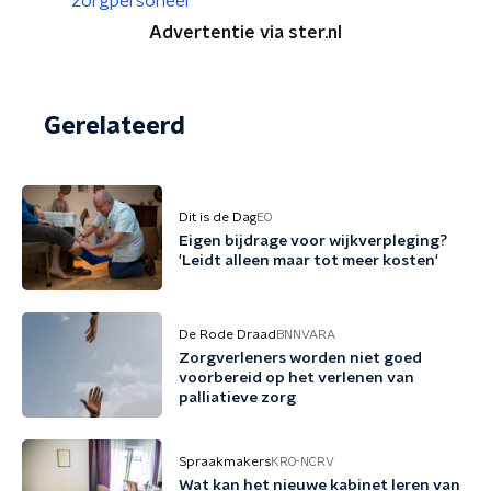
zorgpersoneel
Advertentie via ster.nl
Gerelateerd
Dit is de Dag
EO
Eigen bijdrage voor wijkverpleging?
'Leidt alleen maar tot meer kosten'
De Rode Draad
BNNVARA
Zorgverleners worden niet goed
voorbereid op het verlenen van
palliatieve zorg
Spraakmakers
KRO-NCRV
Wat kan het nieuwe kabinet leren van