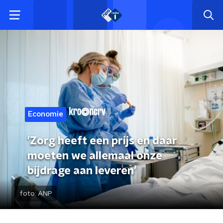
Economie
'Zorg heeft een prijs en daar
moeten we allemaal onze
bijdrage aan leveren'
foto:
ANP