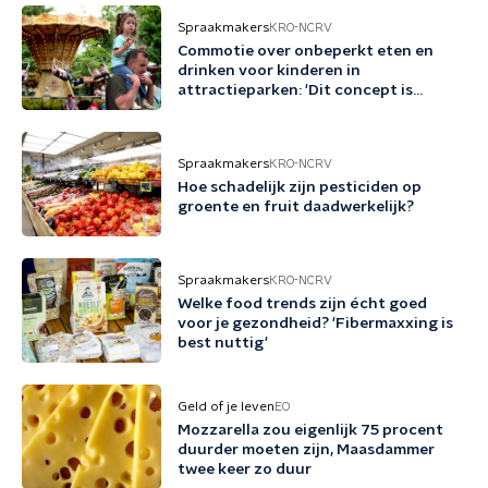
Spraakmakers
KRO-NCRV
Commotie over onbeperkt eten en
drinken voor kinderen in
attractieparken: 'Dit concept is
schadelijk'
Spraakmakers
KRO-NCRV
Hoe schadelijk zijn pesticiden op
groente en fruit daadwerkelijk?
Spraakmakers
KRO-NCRV
Welke food trends zijn écht goed
voor je gezondheid? 'Fibermaxxing is
best nuttig'
Geld of je leven
EO
Mozzarella zou eigenlijk 75 procent
duurder moeten zijn, Maasdammer
twee keer zo duur