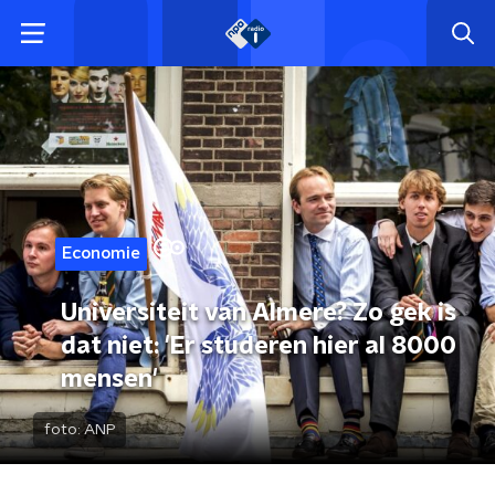
Economie
Universiteit van Almere? Zo gek is
dat niet: 'Er studeren hier al 8000
mensen'
foto:
ANP