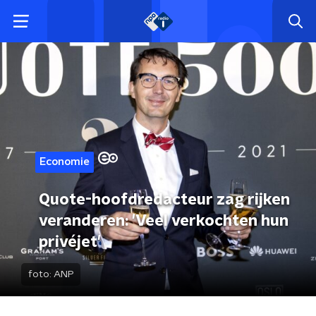
Economie
Quote-hoofdredacteur zag rijken
veranderen: 'Veel verkochten hun
privéjet'
foto:
ANP